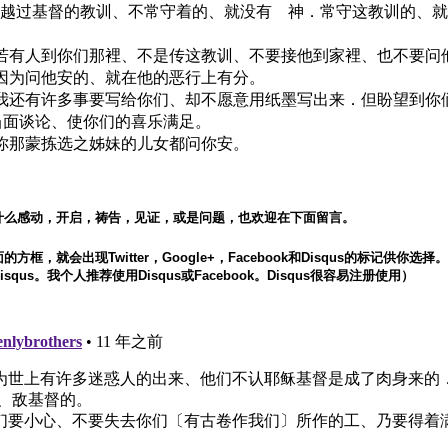
 凡越过基督的教训、不常守着的、就没有 神．常守这教训的、
0 若有人到你们那裡、不是传这教训、不要接他到家裡、也不要问
 因为问他安的、就在他的恶行上有分。
2 我还有许多事要写给你们、却不愿意用纸墨写出来．但盼望到你
当面谈论、使你们的喜乐满足。
 你那蒙拣选之姊妹的儿女都问你安。
什么感动，开启，祷告，见证，或是问题，也欢迎在下面留言。
方框，就会出现Twitter，Google+，Facebook和Disqus的标记供你选
squs。我个人推荐使用Disqus或Facebook。Disqus很容易注册使用）