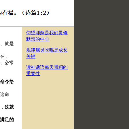
仰望耶稣是我们灵修
默想的中心
女、就是
规律属灵吃喝是成长
同在．
关键
上、必常
读神话语每天累积的
重要性
新命令给
是这命
的．这就
着满足的