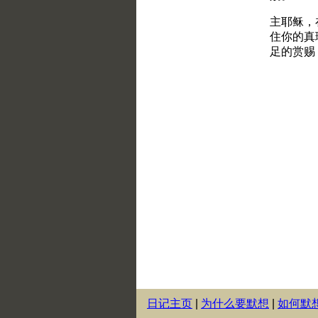
日记主页
|
为什么要默想
|
如何默