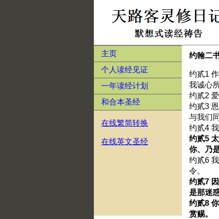
主页
约翰二
个人读经见证
约贰1
我诚心
一年读经计划
约贰2
和合本圣经
约贰3
与我们
在线繁简转换
约贰4
约贰5
在线英文圣经
你、乃
约贰6
令。
约贰7
是那迷
约贰8
赏赐。