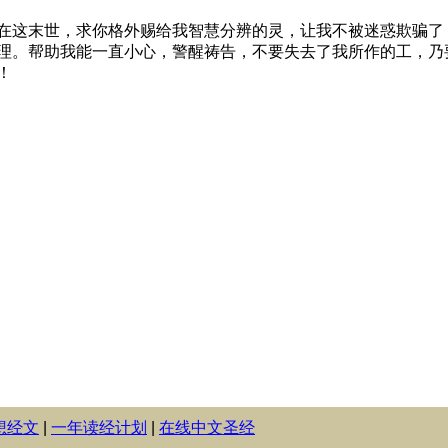
想经文
|
一年读经计划
|
在线中文圣经