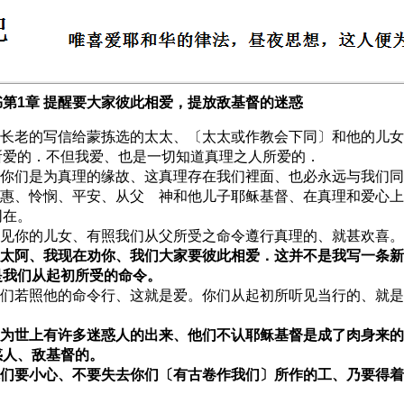
书第1章 提醒要大家彼此相爱，提放敌基督的迷惑
 作长老的写信给蒙拣选的太太、〔太太或作教会下同〕和他的儿
所爱的．不但我爱、也是一切知道真理之人所爱的．
 爱你们是为真理的缘故、这真理存在我们裡面、也必永远与我们
 恩惠、怜悯、平安、从父 神和他儿子耶稣基督、在真理和爱心
同在。
 我见你的儿女、有照我们从父所受之命令遵行真理的、就甚欢喜。
 太太阿、我现在劝你、我们大家要彼此相爱．这并不是我写一条
是我们从起初所受的命令。
 我们若照他的命令行、这就是爱。你们从起初所听见当行的、就
 因为世上有许多迷惑人的出来、他们不认耶稣基督是成了肉身来
惑人、敌基督的。
 你们要小心、不要失去你们〔有古卷作我们〕所作的工、乃要得