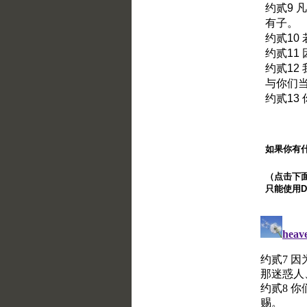
约贰9
有子。
约贰1
约贰11
约贰1
与你们
约贰13
如果你有
（点击下面的
只能使用Di