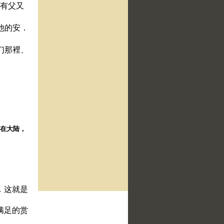
就有父又
他的安．
们那裡、
择。在大陆，