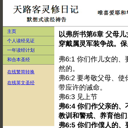
主页
以弗所书第6章 父母
个人读经见证
穿戴属灵军装争战。保
一年读经计划
弗6:1 你们作儿女的
和合本圣经
然的。
在线繁简转换
弗6:2 要考敬父母、
在线英文圣经
带应许的诫命。
弗6:3 见上节
弗6:4 你们作父亲的
教训和警戒、养育他们
弗6:5 你们作僕人的