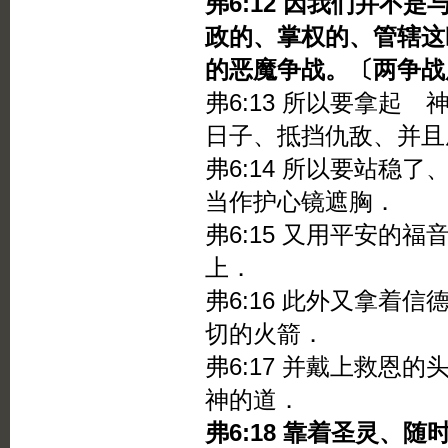
弗6:12 因我们并不
政的、掌权的、管辖这
的恶魔争战。〔两争战
弗6:13 所以要拿起
日子、抵挡仇敌、并且
弗6:14 所以要站稳
当作护心镜遮胸．
弗6:15 又用平安的
上．
弗6:16 此外又拿着
切的火箭．
弗6:17 并戴上救
神的道．
弗6:18 靠着圣灵、