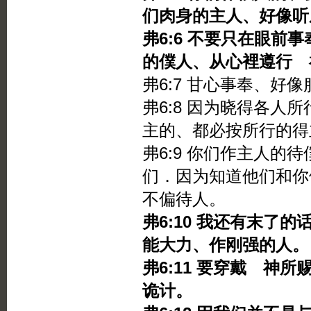
们肉身的主人、好像听
弗6:6 不要只在眼前
的僕人、从心裡遵行 
弗6:7 甘心事奉、好
弗6:8 因为晓得各人
主的、都必按所行的得
弗6:9 你们作主人的
们．因为知道他们和你
不偏待人。
弗6:10 我还有末了
能大力、作刚强的人。
弗6:11 要穿戴 神
诡计。