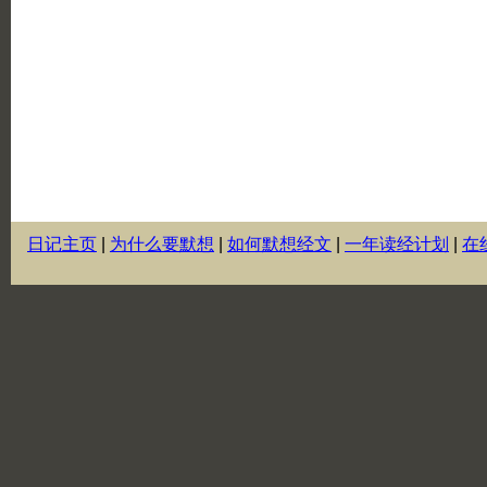
日记主页
|
为什么要默想
|
如何默想经文
|
一年读经计划
|
在