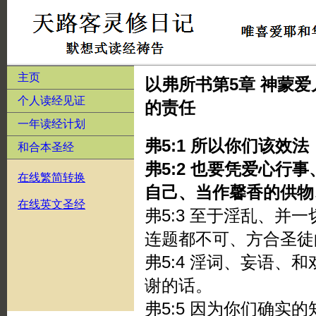
主页
以弗所书第5章 神蒙
个人读经见证
的责任
一年读经计划
弗5:1 所以你们该效
和合本圣经
弗5:2 也要凭爱心行
在线繁简转换
自己、当作馨香的供物
在线英文圣经
弗5:3 至于淫乱、并
连题都不可、方合圣徒
弗5:4 淫词、妄语、
谢的话。
弗5:5 因为你们确实