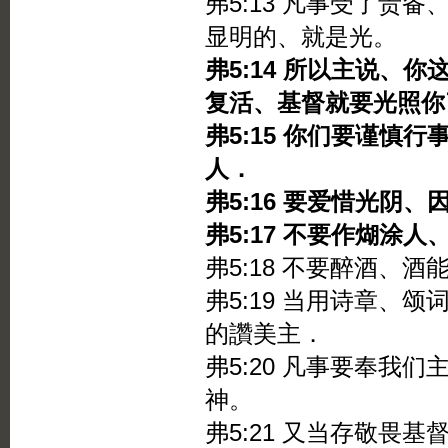
弗5:13 凡事受了责
显明的、就是光。
弗5:14 所以主说、
复活、基督就要光照你
弗5:15 你们要谨慎
人．
弗5:16 要爱惜光阴
弗5:17 不要作煳涂
弗5:18 不要醉酒、
弗5:19 当用诗章、
的讚美主．
弗5:20 凡事要奉
神。
弗5:21 又当存敬畏