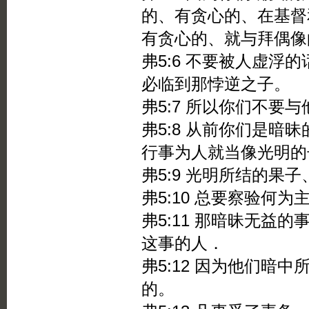
的、有贪心的、在基督
有贪心的、就与拜偶像
弗5:6 不要被人虚浮
必临到那悖逆之子。
弗5:7 所以你们不要
弗5:8 从前你们是暗
行事为人就当像光明的
弗5:9 光明所结的果
弗5:10 总要察验何
弗5:11 那暗昧无益
这事的人．
弗5:12 因为他们暗
的。