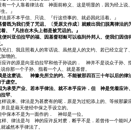
1 没有一个人靠着律法在 神面前称义、这是明显的．因为经上说
得生。』
2 律法原不本乎信、只说、『行这些事的、就必因此活着。』
3 基督既为我们受了咒诅、〔受原文作成〕就赎出我们脱离律法的
记着、『凡挂在木头上都是被咒诅的。』
4 这便叫亚伯拉罕的福、因基督耶稣可以临到外邦人、使我们因信
灵。
5 弟兄们、我且照着人的常话说、虽然是人的文约、若已经立定了
或加增的。
6 所应许的原是向亚伯拉罕和他子孙说的． 神并不是说众子孙、
是说你那一个子孙、指着一个人、就是基督。
7 我是这麽说、 神豫先所立的约、不能被那四百三十年以后的律
归于虚空。
8 因为承受产业、若本乎律法、就不本乎应许．但 神是凭着应许
伯拉罕
。
9 这样说来、律法是为甚麽有的呢．原是为过犯添上的、等候那蒙
．并且是藉天使经中保之手设立的。
0 但中保本不是为一面作的． 神却是一位。
1 这样、律法是与 神的应许反对麽．断乎不是．若曾传一个能叫
义就诚然本乎律法了。