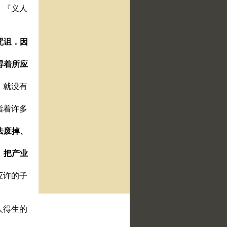
、『义人
咒诅．因
得着所应
、就没有
指着许多
法废掉、
、把产业
应许的子
人得生的