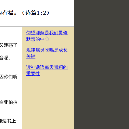
仰望耶稣是我们灵修
默想的中心
谁又迷惑了
规律属灵吃喝是成长
关键
福音呢。
读神话语每天累积的
重要性
是因你们听
音给亚伯拉
律法书上