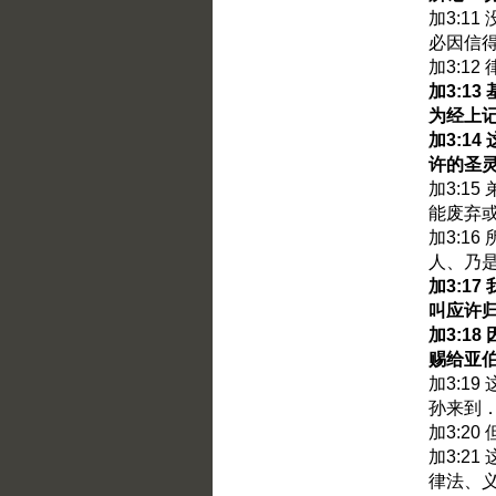
加3:1
必因信
加3:1
加3:1
为经上
加3:1
许的圣
加3:1
能废弃
加3:1
人、乃
加3:1
叫应许
加3:1
赐给亚
加3:1
孙来到
加3:2
加3:2
律法、