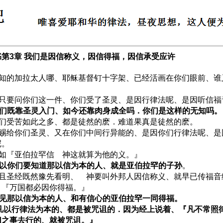
书第3章 我们是因信称义，因信得福，因信承受应许
 无知的加拉太人哪、耶稣基督钉十字架、已经活画在你们眼前、
。
 我只要问你们这一件、你们受了圣灵、是因行律法呢、是因听信
 你们既靠圣灵入门、如今还靠肉身成全吗．你们是这样的无知吗。
 你们受苦如此之多、都是徒然的麽．难道果真是徒然的麽。
 那赐给你们圣灵、又在你们中间行异能的、是因你们行律法呢、
呢。
 正如『亚伯拉罕信 神这就算为他的义。』
 所以你们要知道那以信为本的人、就是亚伯拉罕的子孙
。
 并且圣经既然豫先看明、 神要叫外邦人因信称义、就早已传福
、『万国都必因你得福。』
 可见那以信为本的人、和有信心的亚伯拉罕一同得福。
0 凡以行律法为本的、都是被咒诅的．因为经上说着、『凡不常照
切之事去行的、就被咒诅。』