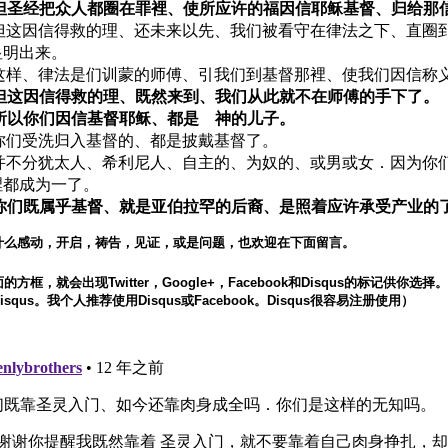
2 但圣经把众人都圈在罪裡、使所应许的福因信耶稣基督、归给那
3 但这因信得救的理、还未来以先、我们被看守在律法之下、直圈
显明出来。
4 这样、律法是们训蒙的师傅、引我们到基督那裡、使我们因信称
5 但这因信得救的理、既然来到、我们从此就不在师傅的手下了。
6 所以你们因信基督耶稣、都是 神的儿子。
7 你们受洗归入基督的、都是披戴基督了。
8 并不分犹太人、希利尼人、自主的、为奴的、或男或女．因为你
裡都成为一了。
9 你们既属乎基督、就是亚伯拉罕的后裔、是照着应许承受产业的
什么感动，开启，祷告，见证，或是问题，也欢迎在下面留言。
方框，就会出现Twitter，Google+，Facebook和Disqus的标记供你选
squs。我个人推荐使用Disqus或Facebook。Disqus很容易注册使用）