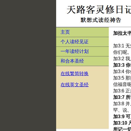
主页
加拉太
个人读经见证
加3:1
一年读经计划
你们呢
加3:2
和合本圣经
加3:3
加3:4
在线繁简转换
加3:5
信福音
在线英文圣经
加3:6
加3:7
加3:8
罕、说
加3:9
加3:1
所记一