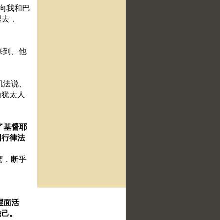
就向我和巴
裡去．
来到、他
矶法说、
随犹太人
了基督耶
因行律法
麽．断乎
裡面活
捨己。