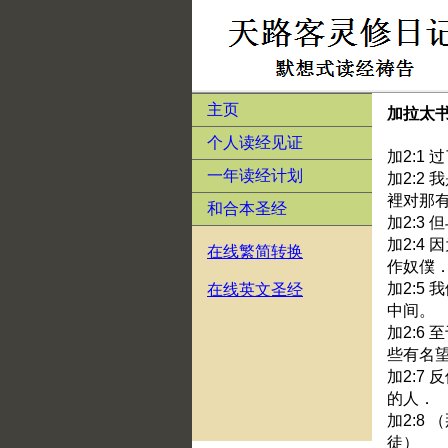
主页
加拉太
个人读经见证
加2:1
一年读经计划
加2:2
裡对那
和合本圣经
加2:3
加2:4
在线繁简转换
作奴僕
加2:5
在线英文圣经
中间。
加2:6
些有名
加2:7
的人．
加2:8
徒）