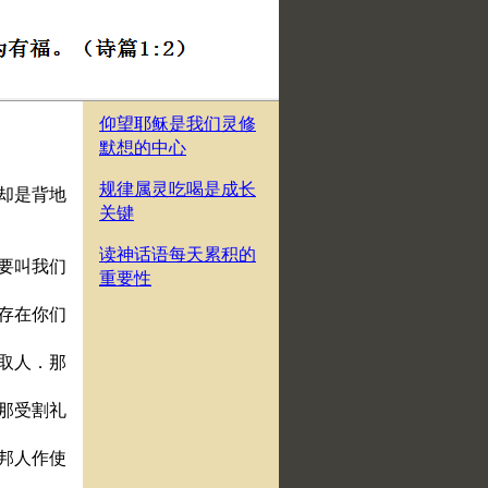
仰望耶稣是我们灵修
默想的中心
规律属灵吃喝是成长
．却是背地
关键
读神话语每天累积的
、要叫我们
重要性
仍存在你们
貌取人．那
给那受割礼
外邦人作使