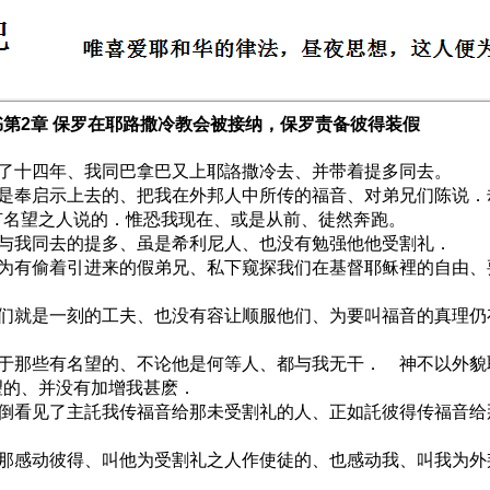
书第2章 保罗在耶路撒冷教会被接纳，保罗责备彼得装假
 过了十四年、我同巴拿巴又上耶詻撒冷去、并带着提多同去。
 我是奉启示上去的、把我在外邦人中所传的福音、对弟兄们陈说
有名望之人说的．惟恐我现在、或是从前、徒然奔跑。
 但与我同去的提多、虽是希利尼人、也没有勉强他他受割礼．
 因为有偷着引进来的假弟兄、私下窥探我们在基督耶稣裡的自由
．
 我们就是一刻的工夫、也没有容让顺服他们、为要叫福音的真理
 至于那些有名望的、不论他是何等人、都与我无干． 神不以外
望的、并没有加增我甚麽．
 反倒看见了主託我传福音给那未受割礼的人、正如託彼得传福音
 （那感动彼得、叫他为受割礼之人作使徒的、也感动我、叫我为