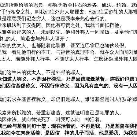
 又知道所赐给我的恩典、那称为教会柱石的雅各、矶法、约翰、
右手行相交之礼、叫我们往外邦人那裡去、他们往受割礼的人那
0 只是愿意我们记念穷人．这也是我本来热心去行的。
1 后来矶法到了安提阿、因他有可责之处、我就当面抵挡他。
2 从雅各那裡来的人、未到以先、他和外邦人一同喫饭．及至他们
割礼的人、就退去与外邦人隔开了。
3 其馀的犹太人、也都随着他装假．甚至连巴拿巴也随伙装假。
4 但我一看见他们行的不正、与福音的真理不合、就在众人面前对
犹太人、若随外邦人行事、不随犹太人行事、怎麽还勉强外邦人
5 我们这生来的犹太人、不是外邦的罪人、
6 既知道人称义、不是因行律法、乃是因信耶稣基督、连我们也信
我们因信基督称义、不因行律称义．因为凡有血气的、没有一人
7 我们若求在基督裡称义、却仍旧是罪人、难道基督是叫人犯罪的
8 我素来所拆毁的、若重新建造、这就证明自己是犯罪的人。
9 我因律法、就向律法死了、叫我可以向 神活着。
0 我已经与基督同钉十架．现在活着的、不再是我、乃是基督在我
且我如今在肉身活着、是因信 神的儿子而活、他是爱我、为我