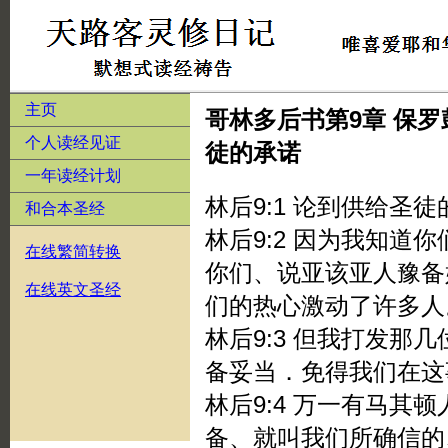
主页
哥林多后书第9章 保
个人读经见证
徒的承诺
一年读经计划
林后9:1 论到供给圣
和合本圣经
林后9:2 因为我知道
在线繁简转换
你们、说亚该亚人豫备
在线英文圣经
们的热心激动了许多人
林后9:3 但我打发那
备妥当．免得我们在这
林后9:4 万一有马其
备、就叫我们所确信的