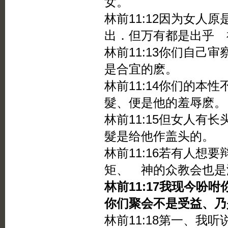
女。
林前11:12因为女人
出．但万有都是出乎 
林前11:13你们自己
是合宜的麽。
林前11:14你们的本
髮、便是他的羞辱麽。
林前11:15但女人有
髮是给他作盖头的。
林前11:16若有人想
矩、 神的众教会也是
林前11:17我现今吩
你们聚会不是受益、乃
林前11:18第一、我