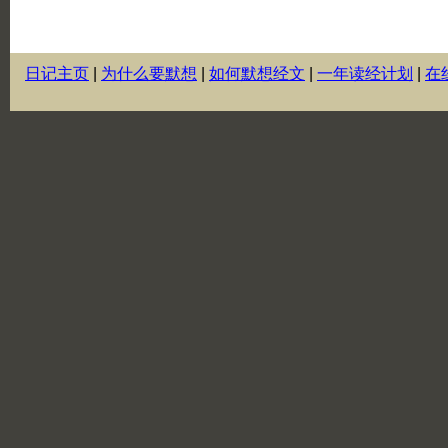
日记主页
|
为什么要默想
|
如何默想经文
|
一年读经计划
|
在