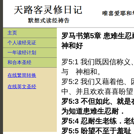
主页
罗马书第5章 患难生
个人读经见证
神和好
一年读经计划
罗5:1 我们既因信称
和合本圣经
与 神相和。
在线繁简转换
罗5:2 我们又藉着他
在线英文圣经
中、并且欢欢喜喜盼望
罗5:3 不但如此、就
为知道患难生忍耐．
罗5:4 忍耐生老练．
罗5:5 盼望不至于