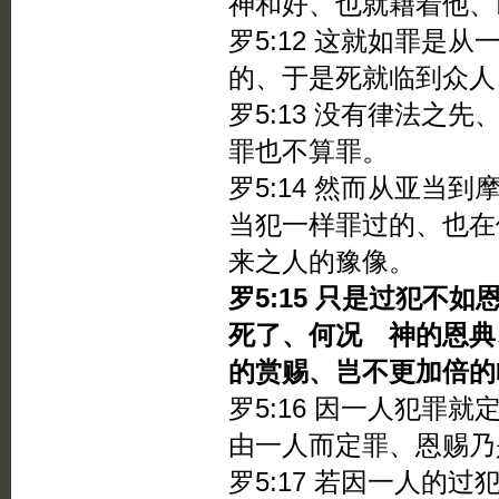
神和好、也就藉着他、
罗5:12 这就如罪是
的、于是死就临到众人
罗5:13 没有律法之
罪也不算罪。
罗5:14 然而从亚当
当犯一样罪过的、也在
来之人的豫像。
罗5:15 只是过犯不
死了、何况 神的恩典
的赏赐、岂不更加倍的
罗5:16 因一人犯罪
由一人而定罪、恩赐乃
罗5:17 若因一人的