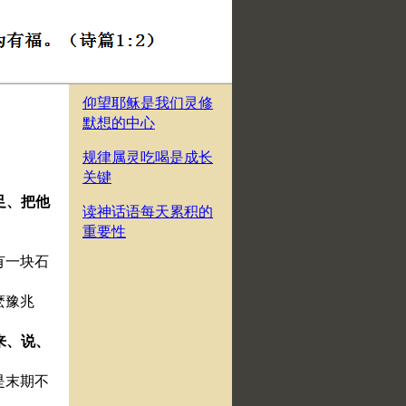
仰望耶稣是我们灵修
默想的中心
规律属灵吃喝是成长
关键
足、把他
读神话语每天累积的
重要性
有一块石
麽豫兆
来、说、
是末期不