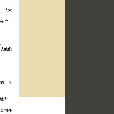
蹟、从天
给会堂、
的。
有被他们
下的、不
这地方、
、直到外