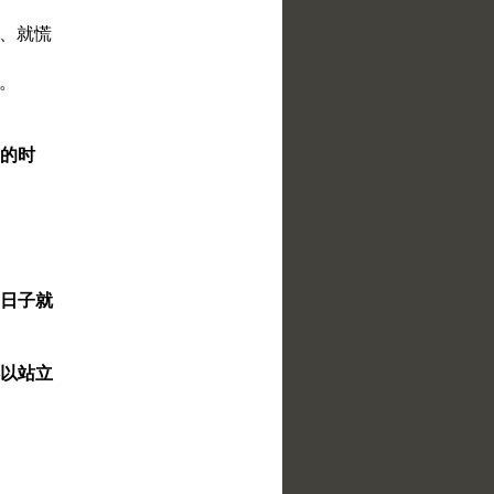
声、就慌
体。
芽的时
那日子就
得以站立