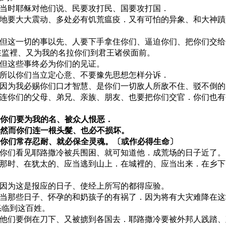
10 当时耶稣对他们说、民要攻打民、国要攻打国．
11 地要大大震动、多处必有饥荒瘟疫．又有可怕的异象、和大神
。
12 但这一切的事以先、人要下手拿住你们、逼迫你们、把你们交
在监裡、又为我的名拉你们到君王诸侯面前。
13 但这些事终必为你们的见证。
14 所以你们当立定心意、不要豫先思想怎样分诉．
15 因为我必赐你们口才智慧、是你们一切敌人所敌不住、驳不倒
16 连你们的父母、弟兄、亲族、朋友、也要把你们交官．你们也
。
17 你们要为我的名、被众人恨恶．
18 然而你们连一根头髮、也必不损坏。
19 你们常存忍耐、就必保全灵魂。〔或作必得生命〕
20 你们看见耶路撒冷被兵围困、就可知道他．成荒场的日子近了。
21 那时、在犹太的、应当逃到山上．在城裡的、应当出来．在乡
。
22 因为这是报应的日子、使经上所写的都得应验。
23 当那些日子、怀孕的和奶孩子的有祸了．因为将有大灾难降在
怒临到这百姓。
24 他们要倒在刀下、又被掳到各国去．耶路撒冷要被外邦人践踏