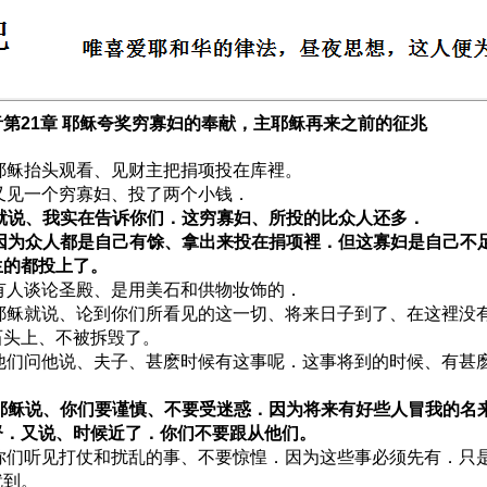
第21章 耶稣夸奖穷寡妇的奉献，主耶稣再来之前的征兆
1 耶稣抬头观看、见财主把捐项投在库裡。
2 又见一个穷寡妇、投了两个小钱．
3 就说、我实在告诉你们．这穷寡妇、所投的比众人还多．
4 因为众人都是自己有馀、拿出来投在捐项裡．但这寡妇是自己不
生的都投上了。
5 有人谈论圣殿、是用美石和供物妆饰的．
6 耶稣就说、论到你们所看见的这一切、将来日子到了、在这裡没
石头上、不被拆毁了。
7 他们问他说、夫子、甚麽时候有这事呢．这事将到的时候、有甚
8 耶稣说、你们要谨慎、不要受迷惑．因为将来有好些人冒我的名
督．又说、时候近了．你们不要跟从他们。
9 你们听见打仗和扰乱的事、不要惊惶．因为这些事必须先有．只
就到。