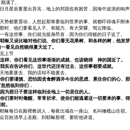
日期满了。
25 日月星辰要显出异兆．地上的邦国也有困苦．因海中波浪的响
．
26 天势都要震动．人想起那将要临到世界的事、就都吓得魂不附
27 那时、他们要看见人子、有能力、有大荣耀、驾云降临。
28 一有这些事、你们就当挺身昂首．因为你们得赎的日子近了。
29 耶稣又设比喻对他们说、你们看无花果树、和各样的树．他发
们一看见自然晓得夏天近了。
0 见上节
31 这样、你们看见这些事渐渐的成就、也该晓得 神的国近了。
32 我实在告诉你们、这世代还没有过去、这些事都要成就。
33 天地要废去、我的话却不能废去。
34 你们要谨慎、恐怕因贪食醉酒并今生的思虑、累住你们的心、
罗忽然临到你们．
35 因为那日子要这样临到全地上一切居住的人。
36 你们要时时儆醒、常常祈求、使你们能逃避这一切要来的事、
面前。
37 耶稣每日在殿裡教训人．每夜出城在一座山、名叫橄榄山住宿。
38 众百姓清早上圣殿、到耶稣那裡、要听他讲道。