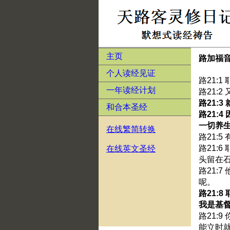
主页
路加福音
个人读经见证
路21:
一年读经计划
路21:
路21:
和合本圣经
路21:
一切养
在线繁简转换
路21:
路21:
在线英文圣经
头留在
路21:
呢。
路21:
我是基
路21:
能立时