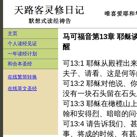
主页
马可福音第13章 耶
个人读经见证
醒
一年读经计划
可13:1 耶稣从殿裡
和合本圣经
夫子、请看、这是何等
在线繁简转换
可13:2 耶稣对他说
在线英文圣经
没有一块石头留在石头
可13:3 耶稣在橄榄
翰和安得烈、暗暗的问
可13:4 请告诉我们
事、将成的时候、有甚