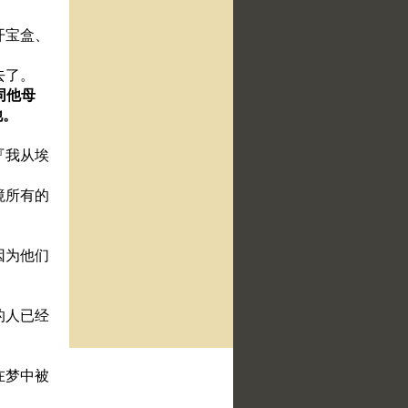
开宝盒、
去了。
同他母
他。
『我从埃
境所有的
因为他们
的人已经
在梦中被