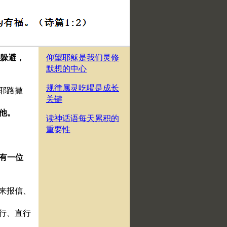
及躲避，
仰望耶稣是我们灵修
默想的中心
规律属灵吃喝是成长
到耶路撒
关键
拜他。
读神话语每天累积的
重要性
来有一位
就来报信、
头行、直行