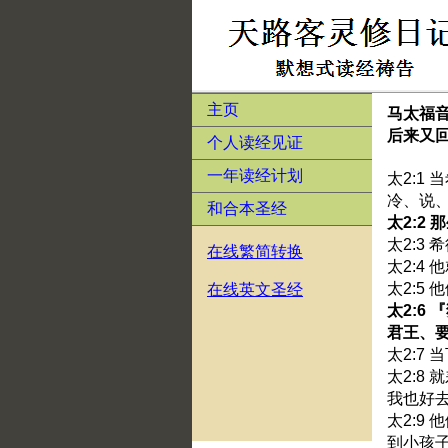
主页
马太福
后来又
个人读经见证
一年读经计划
太2:1
冷、说
和合本圣经
太2:2
太2:3
在线繁简转换
太2:4
太2:5
在线英文圣经
太2:6
君王、
太2:7
太2:8
我也好
太2:9
到小孩