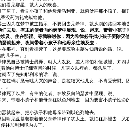
0 他们看见那星、就大大的欢喜。
1 进了房子、看见小孩子和他母亲马利亚、就俯伏拜那小孩子、揭
乳香没药为礼物献给他。
2 博士因为在梦中被主指示、不要回去见希律、就从别的路回本地
3 他们去后、有主的使者向约瑟梦中显现、说、起来、带着小孩子
往埃及、住在那裡、等我吩咐你．因为希律必寻找小孩子要除灭
4 约瑟就起来、夜间带着小孩子和他母亲往埃及去．
5 住在那裡、直到希律死了．这是要应验主藉先知所说的话、说、
我的儿子来。』
6 希律见自己被博士愚弄、就大大发怒、差人将伯利恆城裡、并四
照着他向博士仔细查问的时候、凡两岁以裡的、都杀尽了。
7 这就应了先知耶利米的话、说、
8 『在拉玛听见号咷大哭的声音、是拉结哭他儿女、不肯受安慰、
了。』
9 希律死了以后、有主的使者、在埃及向约瑟梦中显现、说、
0 起来、带着小孩子和他母亲往以色列地去．因为要害小孩子性命
1 约瑟就起来、把小孩子和他母亲带到以色列地去。
2 只因听见亚基老接着他父亲希律作了犹太王、就怕往那裡去．又
、便往加利利境内去了。