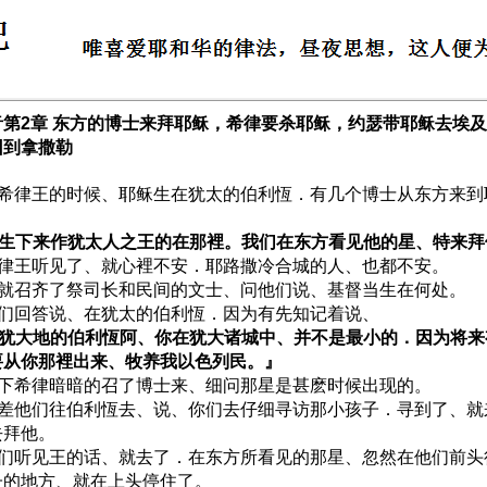
音第2章 东方的博士来拜耶稣，希律要杀耶稣，约瑟带耶稣去埃
回到拿撒勒
 当希律王的时候、耶稣生在犹太的伯利恆．有几个博士从东方来
、
 那生下来作犹太人之王的在那裡。我们在东方看见他的星、特来
 希律王听见了、就心裡不安．耶路撒冷合城的人、也都不安。
 他就召齐了祭司长和民间的文士、问他们说、基督当生在何处。
 他们回答说、在犹太的伯利恆．因为有先知记着说、
 『犹大地的伯利恆阿、你在犹大诸城中、并不是最小的．因为将
要从你那裡出来、牧养我以色列民。』
 当下希律暗暗的召了博士来、细问那星是甚麽时候出现的。
 就差他们往伯利恆去、说、你们去仔细寻访那小孩子．寻到了、
去拜他。
 他们听见王的话、就去了．在东方所看见的那星、忽然在他们前
子的地方、就在上头停住了。