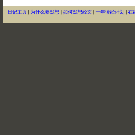
日记主页
|
为什么要默想
|
如何默想经文
|
一年读经计划
|
在