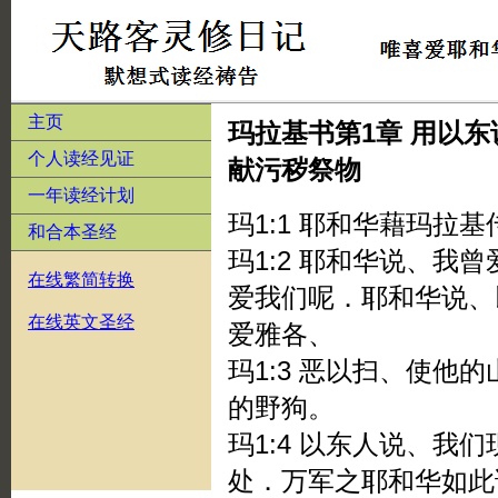
主页
玛拉基书第1章 用以
个人读经见证
献污秽祭物
一年读经计划
玛1:1 耶和华藉玛拉
和合本圣经
玛1:2 耶和华说、我
在线繁简转换
爱我们呢．耶和华说、
在线英文圣经
爱雅各、
玛1:3 恶以扫、使他
的野狗。
玛1:4 以东人说、我
处．万军之耶和华如此