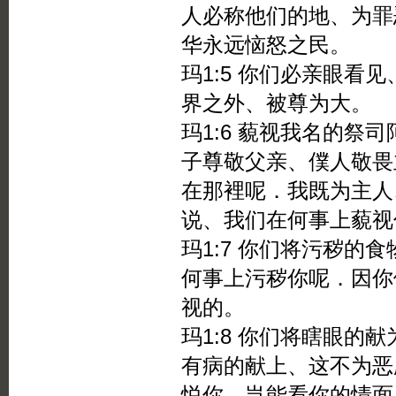
人必称他们的地、为罪
华永远恼怒之民。
玛1:5 你们必亲眼看
界之外、被尊为大。
玛1:6 藐视我名的祭
子尊敬父亲、僕人敬畏
在那裡呢．我既为主人
说、我们在何事上藐视
玛1:7 你们将污秽的
何事上污秽你呢．因你
视的。
玛1:8 你们将瞎眼的
有病的献上、这不为恶
悦你、岂能看你的情面