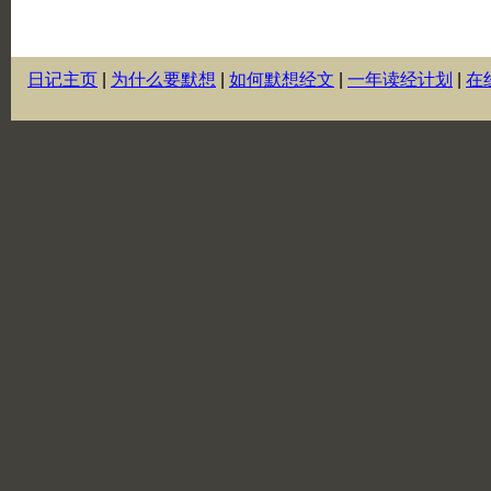
日记主页
|
为什么要默想
|
如何默想经文
|
一年读经计划
|
在