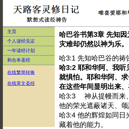
主页
哈巴谷书第3章 先知
个人读经见证
灾难却仍然以神为乐。
一年读经计划
哈3:1 先知哈巴谷的
和合本圣经
哈3:2 耶和华阿、我
在线繁简转换
就惧怕。耶和华阿、求
在线英文圣经
在这些年间显明出来、
哈3:3 神从提幔而
他的荣光遮蔽诸天、颂
哈3:4 他的辉煌如同
藏着他的能力。