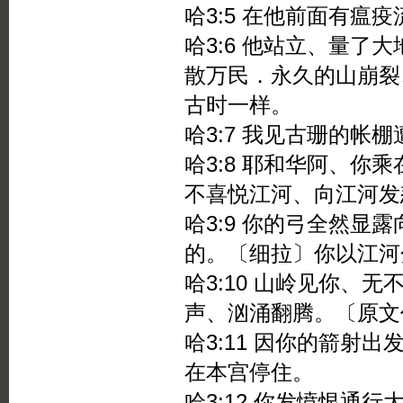
哈3:5 在他前面有瘟
哈3:6 他站立、量了
散万民．永久的山崩裂
古时一样。
哈3:7 我见古珊的帐
哈3:8 耶和华阿、你
不喜悦江河、向江河发
哈3:9 你的弓全然显
的。〔细拉〕你以江河
哈3:10 山岭见你、
声、汹涌翻腾。〔原文
哈3:11 因你的箭射
在本宫停住。
哈3:12 你发愤恨通