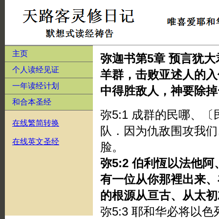
主页
弥迦书第5章 预言犹
个人读经见证
羊群，击败亚述人的入
一年读经计划
中得胜敌人，神要除掉
和合本圣经
弥5:1 成群的民哪、
在线繁简转换
队．因为仇敌围攻我们
在线英文圣经
脸。
弥5:2 伯利恆以法他
有一位从你那裡出来、
的根源从亘古、从太初
弥5:3 耶和华必将以