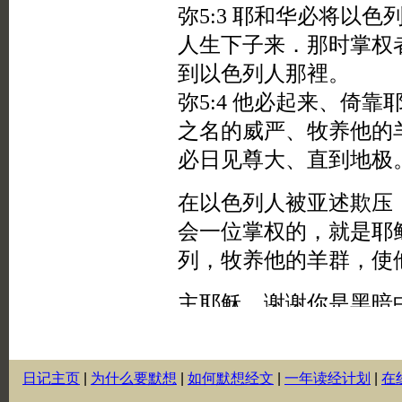
日记主页
|
为什么要默想
|
如何默想经文
|
一年读经计划
|
在