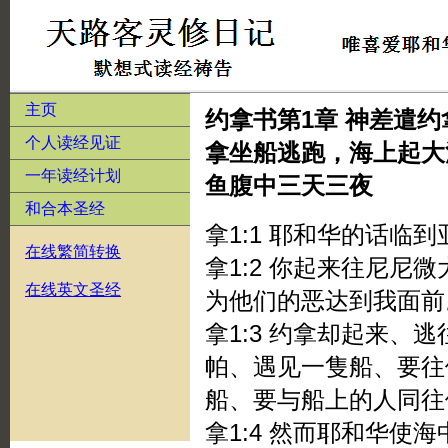
主页
约拿书第1章 神差遣
个人读经见证
拿坐船逃跑，海上起大
一年读经计划
鱼腹中三天三夜
和合本圣经
拿1:1 耶和华的话临
在线繁简转换
拿1:2 你起来往尼尼
在线英文圣经
为他们的恶达到我面前
拿1:3 约拿却起来、
帕、遇见一隻船、要往
船、要与船上的人同往
拿1:4 然而耶和华使