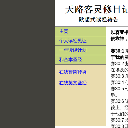
主页
以赛亚
依靠神
个人读经见证
一年读经计划
赛30:
于我的
和合本圣经
赛30:
在埃及
在线繁简转换
赛30:
赛30:
在线英文圣经
赛30:
辱。
赛30:
鞍上、
于他们
赛30:
赛30: