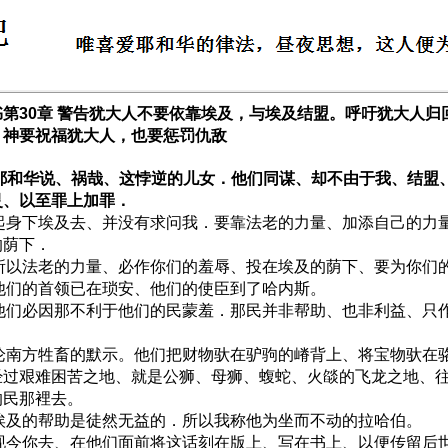
书第30章 警告犹大人不要依靠埃及，与埃及结盟。呼吁犹大人归
，神要祝福犹大人，也要惩罚仇敌
1 耶和华说、祸哉、这悖逆的儿女．他们同谋、却不由于我、结盟
灵、以至罪上加罪．
2 起身下埃及去、并没有求问我．要靠法老的力量、加添自己的力
的荫下．
3 所以法老的力量、必作你们的羞辱、投在埃及的荫下、要为你们
4 他们的首领已在琐安、他们的使臣到了哈内斯。
5 他们必因那不利于他们的民蒙羞．那民并非帮助、也非利益、只
6 论南方牲畜的默示。他们把财物驮在驴驹的嵴背上、将宝物驮在
经过艰难困苦之地、就是公狮、母狮、蝮蛇、火燄的飞龙之地、
的民那裡去。
7 埃及的帮助是徒然无益的．所以我称他为坐而不动的拉哈伯。
8 现今你去、在他们面前将这话刻在版上、写在书上、以便传留后