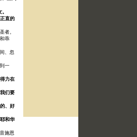
女。
讲正直的
的圣者。
压和乖
之间、忽
不到一
们得力在
、我们要
下的、好
为耶和华
声音施恩