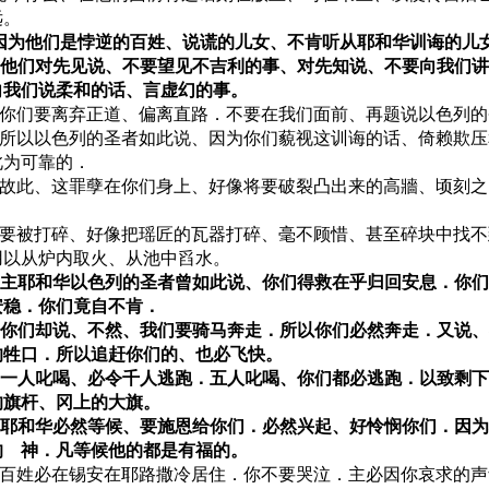
远。
9 因为他们是悖逆的百姓、说谎的儿女、不肯听从耶和华训诲的儿
10 他们对先见说、不要望见不吉利的事、对先知说、不要向我们
向我们说柔和的话、言虚幻的事。
11 你们要离弃正道、偏离直路．不要在我们面前、再题说以色列
12 所以以色列的圣者如此说、因为你们藐视这训诲的话、倚赖欺
此为可靠的．
13 故此、这罪孽在你们身上、好像将要破裂凸出来的高牆、顷刻
。
14 要被打碎、好像把瑶匠的瓦器打碎、毫不顾惜、甚至碎块中找
用以从炉内取火、从池中舀水。
15 主耶和华以色列的圣者曾如此说、你们得救在乎归回安息．你
安稳．你们竟自不肯．
16 你们却说、不然、我们要骑马奔走．所以你们必然奔走．又说
的牲口．所以追赶你们的、也必飞快。
17 一人叱喝、必令千人逃跑．五人叱喝、你们都必逃跑．以致剩
的旗杆、冈上的大旗。
18 耶和华必然等候、要施恩给你们．必然兴起、好怜悯你们．因
的 神．凡等候他的都是有福的。
19 百姓必在锡安在耶路撒冷居住．你不要哭泣．主必因你哀求的