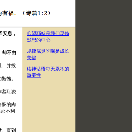
回安息，
仰望耶稣是我们灵修
默想的中心
规律属灵吃喝是成长
、却不由
关键
量、并投
读神话语每天累积的
重要性
的惭愧。
作羞耻凌
骆驼的肉
往那不利
世、直到