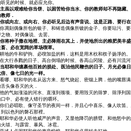
他听见的时候、就必应允你。
20 主虽以艰难给你当饼、以困苦给你当水、你的教师却不再隐藏
的教师．
21 你或向左、或向右、你必听见后边有声音说、这是正路、要行
22 你凋刻偶像所包的银子、和铸造偶像所镀的金子、你要玷污、
秽之物、对偶像说、去罢。
23 你将种子撒在地裡、主必降雨在其上．并使地所出的粮肥美丰
牲畜、必在宽阔的草场喫草。
24 耕地的牛和驴驹、必喫加盐的料．这料是用木杴和杈子扬淨的。
25 在大行杀戮的日子、高台倒塌的时候、各高山冈陵、必有川流
26 当耶和华缠裹他百姓的损处、医治他民鞭伤的日子、月光必像
七倍、像七日的光一样。
27 看哪、耶和华的名从远方来、怒气烧起、密烟上腾．他的嘴唇
的舌头像吞灭的火．
28 他的气如涨溢的河水、直涨到颈项、要用毁灭的筛箩、筛淨列
的口中、必有使人错行的嚼环。
29 你们必唱歌、像守圣节的夜间一样．并且心中喜乐、像人吹笛
、到以色列的磐石那裡。
30 耶和华必使人听他威严的声音、又显他降罚的膀臂、和他怒中
的火燄、与霹雷、暴风、冰雹。