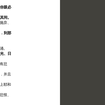
、你眼必
在其间。
要抛弃、
盛．到那
河涌。
日光、日
满有忿
国．并且
、上耶和
的忿恨、