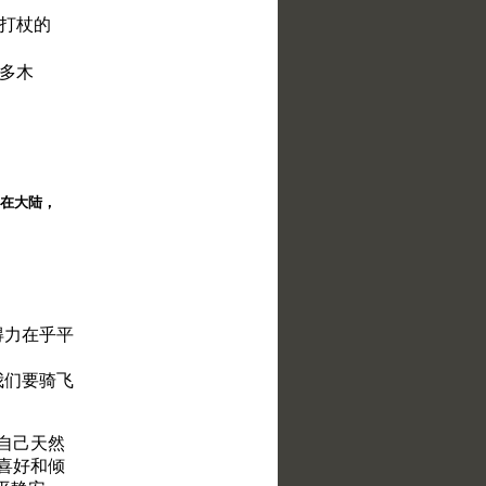
．打杖的
许多木
择。在大陆，