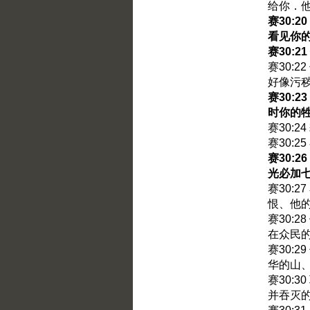
给你．
赛30:
看见你
赛30:
赛30:
好像污
赛30:
时你的
赛30:
赛30:
赛30:
光必加
赛30:
恨、他
赛30:
在众民
赛30:
华的山
赛30:
并吞灭