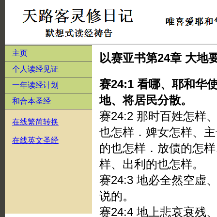
主页
以赛亚书第24章 大
个人读经见证
赛24:1 看哪、耶和
一年读经计划
地、将居民分散。
和合本圣经
赛24:2 那时百姓怎
在线繁简转换
也怎样．婢女怎样、主
在线英文圣经
的也怎样．放债的怎样
样、出利的也怎样。
赛24:3 地必全然空
说的。
赛24:4 地上悲哀衰