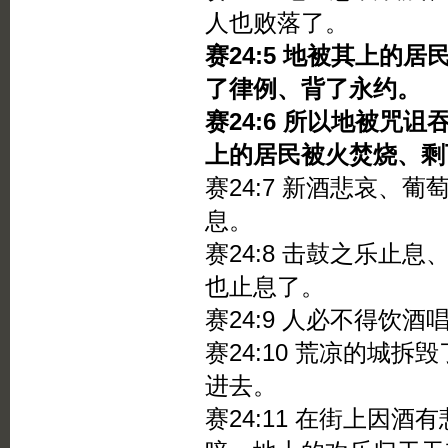
人也败落了。
赛24:5 地被其上的
了律例、背了永约。
赛24:6 所以地被咒
上的居民被火焚烧、剩
赛24:7 新酒悲哀、
息。
赛24:8 击鼓之乐止
也止息了。
赛24:9 人必不得饮
赛24:10 荒凉的城
进去。
赛24:11 在街上因