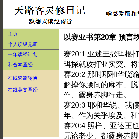
主页
以赛亚书第20章 预
个人读经见证
赛20:1 亚述王撒珥
一年读经计划
珥探就攻打亚实突、将
和合本圣经
赛20:2 那时耶和华
在线繁简转换
解掉你腰间的麻布、脱
在线英文圣经
作、露身赤脚行走。
赛20:3 耶和华说、
年、作为关乎埃及、和
赛20:4 照样、亚述
无论老少、都露身赤脚