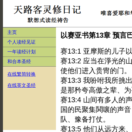
主页
以赛亚书第13章 预言
个人读经见证
赛13:1 亚摩斯的儿
一年读经计划
赛13:2 应当在淨光
和合本圣经
使他们进入贵冑的门。
在线繁简转换
赛13:3 我吩咐我所
在线英文圣经
是那矜夸高傲之辈、为
赛13:4 山间有多人
国的民聚集鬨嚷的声音
队、豫备打仗。
赛13:5 他们从远方