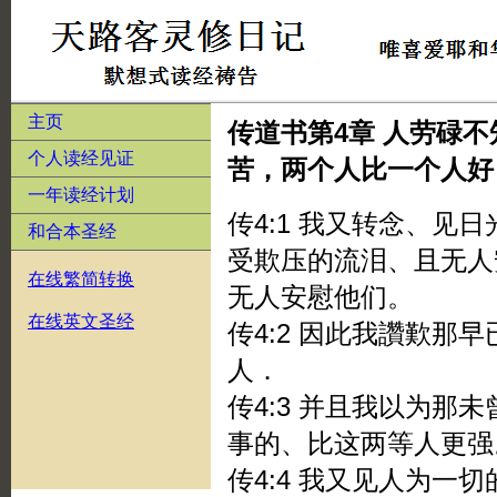
主页
传道书第4章 人劳碌
个人读经见证
苦，两个人比一个人好
一年读经计划
传4:1 我又转念、见
和合本圣经
受欺压的流泪、且无人
在线繁简转换
无人安慰他们。
在线英文圣经
传4:2 因此我讚歎那
人．
传4:3 并且我以为那
事的、比这两等人更强
传4:4 我又见人为一