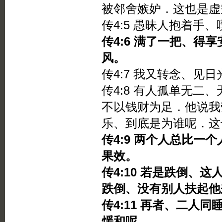
被邻舍嫉妒．这也是虚
传4:5 愚昧人抱着手
传4:6 满了一把、得
风。
传4:7 我又转念、见
传4:8 有人孤单无二
不以钱财为足．他说我
乐、到底是为谁呢．这
传4:9 两个人总比一
果效。
传4:10 若是跌倒、
跌倒、没有别人扶起他
传4:11 再者、二人
煖和呢。