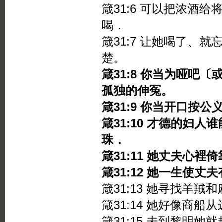
箴31:6 可以把浓酒
喝．
箴31:7 让她喝了、
楚。
箴31:8 你当为哑吧
孤独的伸冤。
箴31:9 你当开口按
箴31:10 才德的妇
珠．
箴31:11 她丈夫心
箴31:12 她一生使丈
箴31:13 她寻找羊
箴31:14 她好像商船
箴31:15 未到黎明