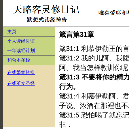
主页
箴言第31章
个人读经见证
箴31:1 利慕伊勒王
一年读经计划
箴31:2 我的儿阿、
和合本圣经
阿、我当怎样教训你呢
在线繁简转换
箴31:3 不要将你的
在线英文圣经
行为。
箴31:4 利慕伊勒阿
子说、浓酒在那裡也不
箴31:5 恐怕喝了就
非．