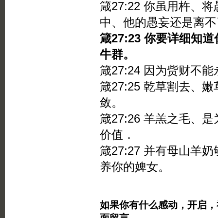
箴27:22 你虽用杵
中、他的愚妄还是离不
箴27:23 你要详细
牛群。
箴27:24 因为赀财
箴27:25 乾草割去
敛。
箴27:26 羊羔之毛
价值．
箴27:27 并有母山
养你的婢女。
如果你有什么感动，开启，