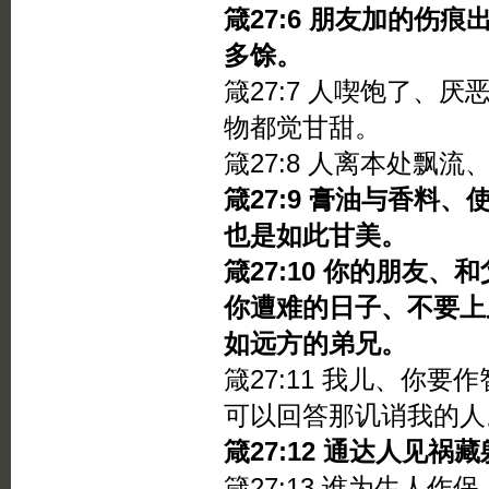
箴27:6 朋友加的伤
多馀。
箴27:7 人喫饱了、
物都觉甘甜。
箴27:8 人离本处飘
箴27:9 膏油与香料
也是如此甘美。
箴27:10 你的朋友
你遭难的日子、不要上
如远方的弟兄。
箴27:11 我儿、你
可以回答那讥诮我的人
箴27:12 通达人见
箴27:13 谁为生人