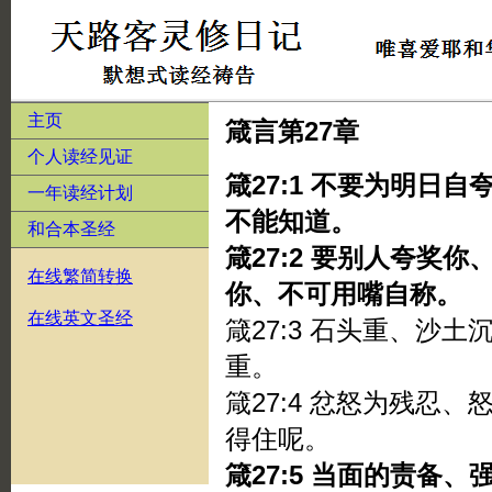
主页
箴言第27章
个人读经见证
箴27:1 不要为明日
一年读经计划
不能知道。
和合本圣经
箴27:2 要别人夸奖
在线繁简转换
你、不可用嘴自称。
在线英文圣经
箴27:3 石头重、沙
重。
箴27:4 忿怒为残忍
得住呢。
箴27:5 当面的责备