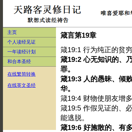
主页
箴言第19章
个人读经见证
箴19:1 行为纯正的
一年读经计划
箴19:2 心无知识的
和合本圣经
罪。
在线繁简转换
箴19:3 人的愚昧、
在线英文圣经
华。
箴19:4 财物使朋友
箴19:5 作假见证的
能逃脱。
箴19:6 好施散的、