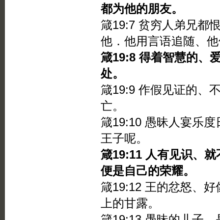
都为他的朋友。
箴19:7 贫穷人弟兄
他．他用言语追随、他
箴19:8 得着智慧的
处。
箴19:9 作假见证的
亡。
箴19:10 愚昧人宴
王子呢。
箴19:11 人有见识
便是自己的荣耀。
箴19:12 王的忿怒
上的甘露。
箴19:13 愚昧的儿