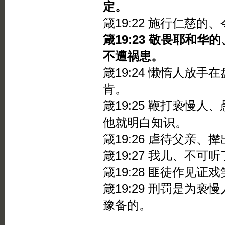
定。
箴19:22 施行仁慈
箴19:23 敬畏耶和
不遭祸患。
箴19:24 懒惰人放
肯。
箴19:25 鞭打亵慢
他就明白知识。
箴19:26 虐待父亲
箴19:27 我儿、不
箴19:28 匪徒作见
箴19:29 刑罚是为
豫备的。