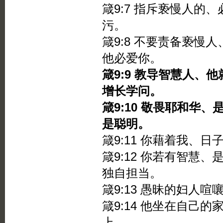
箴9:7 指斥亵慢人的
污。
箴9:8 不要责备亵慢
他必爱你。
箴9:9 教导智慧人、
增长学问。
箴9:10 敬畏耶和华
是聪明。
箴9:11 你藉着我、
箴9:12 你若有智慧
独自担当。
箴9:13 愚昧的妇人
箴9:14 他坐在自己
上、