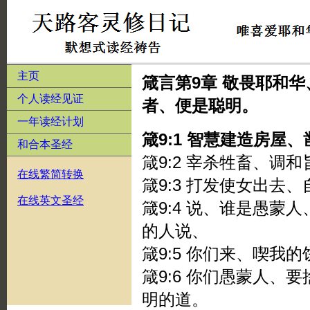
主页
箴言第9章 敬畏耶和
个人读经见证
者、便是聪明。
一年读经计划
箴9:1 智慧建造房屋
和合本圣经
箴9:2 宰杀牲畜、调
在线繁简转换
箴9:3 打发使女出去
在线英文圣经
箴9:4 说、谁是愚蒙
的人说、
箴9:5 你们来、喫我
箴9:6 你们愚蒙人、
明的道。