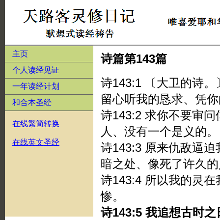
主页
诗篇第143篇
个人读经见证
诗143:1 〔大卫的
一年读经计划
留心听我的恳求、凭你
和合本圣经
诗143:2 求你不要
在线繁简转换
人、没有一个是义的。
在线英文圣经
诗143:3 原来仇敌
暗之处、像死了许久的
诗143:4 所以我的
惨。
诗143:5 我追想古