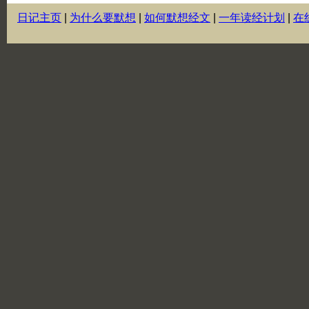
日记主页
|
为什么要默想
|
如何默想经文
|
一年读经计划
|
在