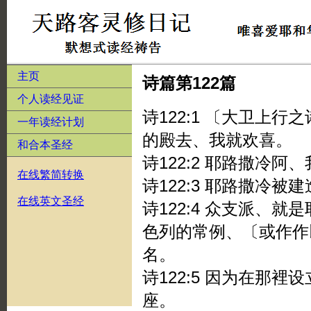
主页
诗篇第122篇
个人读经见证
诗122:1 〔大卫上
一年读经计划
的殿去、我就欢喜。
和合本圣经
诗122:2 耶路撒冷
在线繁简转换
诗122:3 耶路撒冷
在线英文圣经
诗122:4 众支派、
色列的常例、〔或作作
名。
诗122:5 因为在那
座。