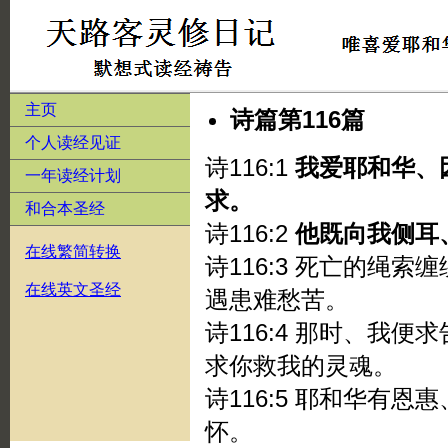
主页
诗篇第116篇
个人读经见证
诗116:1
我爱耶和华、
一年读经计划
求。
和合本圣经
诗116:2
他既向我侧耳
在线繁简转换
诗116:3 死亡的绳
在线英文圣经
遇患难愁苦。
诗116:4 那时、我
求你救我的灵魂。
诗116:5 耶和华有
怀。