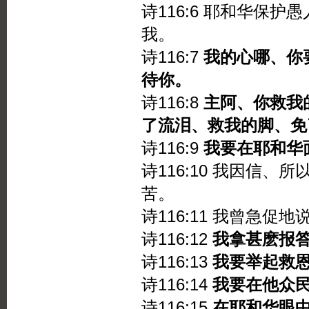
诗116:6 耶和华保
我。
诗116:7
我的心哪、你
待你。
诗116:8
主阿、你救我
了流泪、救我的脚、免
诗116:9
我要在耶和华
诗116:10 我因信
苦。
诗116:11 我曾急促
诗116:12
我拿甚麽报
诗116:13
我要举起救
诗116:14
我要在他众
诗116:15
在耶和华眼