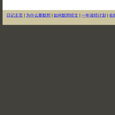
日记主页
|
为什么要默想
|
如何默想经文
|
一年读经计划
|
在