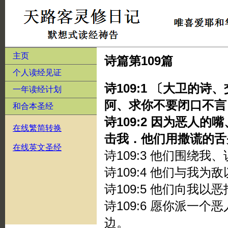
主页
诗篇第109篇
个人读经见证
诗109:1 〔大卫的
一年读经计划
阿、求你不要闭口不言
和合本圣经
诗109:2 因为恶人
在线繁简转换
击我．他们用撒谎的舌
在线英文圣经
诗109:3 他们围绕
诗109:4 他们与我
诗109:5 他们向我
诗109:6 愿你派一
边。