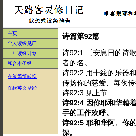
主页
诗篇第92篇
个人读经见证
诗92:1 〔安息日的
一年读经计划
者的名。
和合本圣经
诗92:2 用十絃的乐
在线繁简转换
传扬你的慈爱、每夜传
在线英文圣经
诗92:3 见上节
诗92:4 因你耶和华
手的工作欢呼。
诗92:5 耶和华阿、
深。