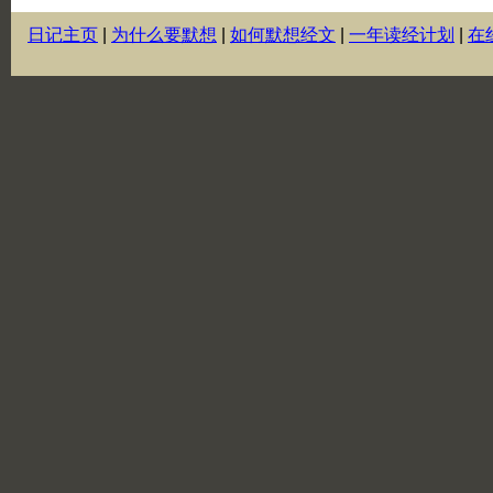
日记主页
|
为什么要默想
|
如何默想经文
|
一年读经计划
|
在