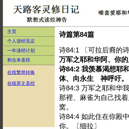
主页
诗篇第84篇
个人读经见证
诗84:1 〔可拉后裔
一年读经计划
万军之耶和华阿、你的
和合本圣经
诗84:2 我羡慕渴想
在线繁简转换
体、向永生 神呼吁。
在线英文圣经
诗84:3 万军之耶和
那裡、麻雀为自己找着
窝。
诗84:4 如此住在你
你。〔细拉〕