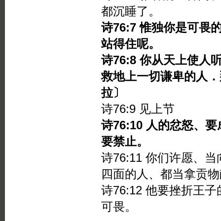
都沉睡了。
诗76:7 惟独你是可
站得住呢。
诗76:8 你从天上使
救地上一切谦卑的人．
拉〕
诗76:9 见上节
诗76:10 人的忿怒
要禁止。
诗76:11 你们许愿
四面的人、都当拿贡物
诗76:12 他要挫折
可畏。