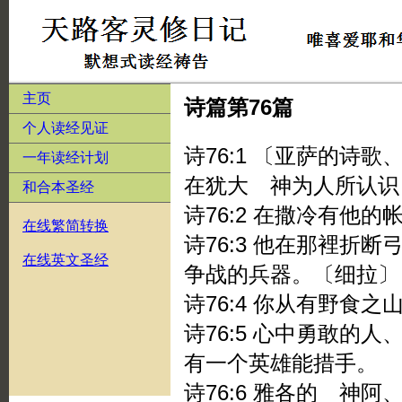
主页
诗篇第76篇
个人读经见证
诗76:1 〔亚萨的诗
一年读经计划
在犹大 神为人所认识
和合本圣经
诗76:2 在撒冷有他
在线繁简转换
诗76:3 他在那裡折
在线英文圣经
争战的兵器。〔细拉〕
诗76:4 你从有野食
诗76:5 心中勇敢的
有一个英雄能措手。
诗76:6 雅各的 神