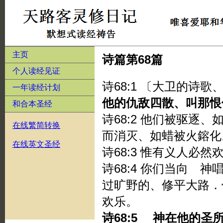
主页
诗篇第68篇
个人读经见证
诗68:1 〔大卫的诗
一年读经计划
他的仇敌四散、叫那恨
和合本圣经
诗68:2 他们被驱逐
在线繁简转换
而消灭、如蜡被火鎔化
在线英文圣经
诗68:3 惟有义人必
诗68:4 你们当向 
过旷野的、修平大路．
欢乐。
诗68:5 神在他的