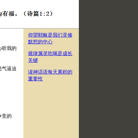
仰望耶稣是我们灵修
默想的中心
心听我的
规律属灵吃喝是成长
关键
怒气逼迫
读神话语每天累积的
重要性
争竞的