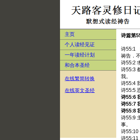
主页
诗篇第5
个人读经见证
诗55:
一年读经计划
祷告．
诗55:
和合本圣经
诗55:
我。
在线繁简转换
诗55:
诗55:
在线英文圣经
诗55:
诗55:
诗55:
诗55:
事。
诗55:
诗55: