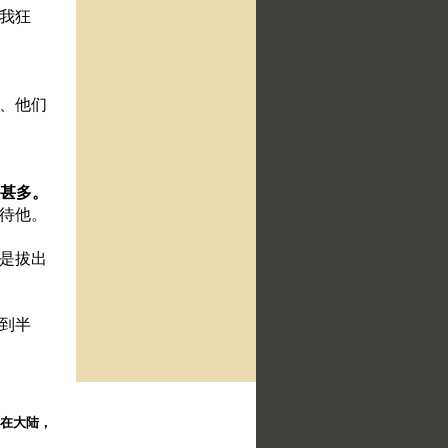
向我狂
处、他们
人甚多。
苦待他。
实是拔出
不到半
择。在大陆，