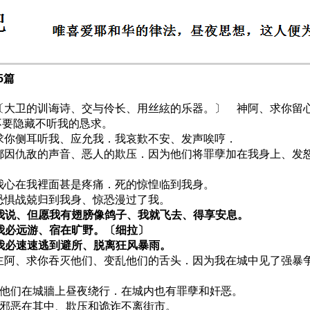
5篇
1 〔大卫的训诲诗、交与伶长、用丝絃的乐器。〕 神阿、求你留
不要隐藏不听我的恳求。
2 求你侧耳听我、应允我．我哀歎不安、发声唉哼．
3 都因仇敌的声音、恶人的欺压．因为他们将罪孽加在我身上、发
4 我心在我裡面甚是疼痛．死的惊惶临到我身。
5 恐惧战兢归到我身、惊恐漫过了我。
6 我说、但愿我有翅膀像鸽子、我就飞去、得享安息。
7 我必远游、宿在旷野。〔细拉〕
8 我必速速逃到避所、脱离狂风暴雨。
9 主阿、求你吞灭他们、变乱他们的舌头．因为我在城中见了强暴
10 他们在城牆上昼夜绕行．在城内也有罪孽和奸恶。
11 邪恶在其中、欺压和诡诈不离街市。