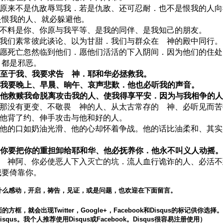
12 原来不是仇敌辱骂我．若是仇敌、还可忍耐．也不是恨我的人
是恨我的人、就必躲避他。
13 不料是你、你原与我平等、是我的同伴、是我知己的朋友。
14 我们素常彼此谈论、以为甘甜．我们与群众在 神的殿中同行。
15 愿死亡忽然临到他们．愿他们活活的下入阴间．因为他们的住
、都是邪恶。
16 至于我、我要求告 神．耶和华必拯救我。
17 我要晚上、早晨、晌午、哀声悲歎．他也必听我的声音。
18 他救赎我命脱离攻击我的人、使我得享平安．因为与我相争的
19 那没有更变、不敬畏 神的人、从太古常存的 神、必听见而
20 他背了约、伸手攻击与他和好的人。
21 他的口如奶油光滑、他的心却怀着争战。他的话比油柔和、其
。
22 你要把你的重担卸给耶和华、他必抚养你．他永不叫义人动摇。
23 神阿、你必使恶人下入灭亡的坑．流人血行诡诈的人、必活
我要倚靠你。
什么感动，开启，祷告，见证，或是问题，也欢迎在下面留言。
方框，就会出现Twitter，Google+，Facebook和Disqus的标记供你选
squs。我个人推荐使用Disqus或Facebook。Disqus很容易注册使用）