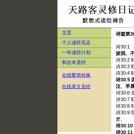
主页
诗篇第3
个人读经见证
诗30:
一年读经计划
拔我、
诗30:
和合本圣经
诗30:
诗30:
在线繁简转换
诗30:
泣、早
在线英文圣经
诗30:
诗30:
诗30:
诗30:
麽。
诗30:
诗30: