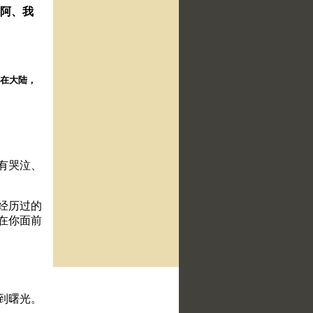
神阿、我
择。在大陆，