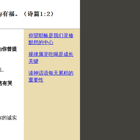
仰望耶稣是我们灵修
默想的中心
为你曾提
规律属灵吃喝是成长
关键
坑。
读神话语每天累积的
重要性
然有哭
你的诚实