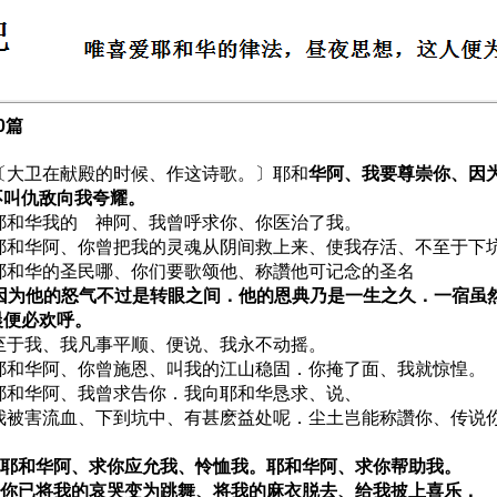
0篇
1 〔大卫在献殿的时候、作这诗歌。〕耶和
华阿、我要尊崇你、因
不叫仇敌向我夸耀。
2 耶和华我的 神阿、我曾呼求你、你医治了我。
3 耶和华阿、你曾把我的灵魂从阴间救上来、使我存活、不至于下
4 耶和华的圣民哪、你们要歌颂他、称讚他可记念的圣名
5 因为他的怒气不过是转眼之间．他的恩典乃是一生之久．一宿虽
晨便必欢呼。
6 至于我、我凡事平顺、便说、我永不动摇。
7 耶和华阿、你曾施恩、叫我的江山稳固．你掩了面、我就惊惶。
8 耶和华阿、我曾求告你．我向耶和华恳求、说、
9 我被害流血、下到坑中、有甚麽益处呢．尘土岂能称讚你、传说
10 耶和华阿、求你应允我、怜恤我。耶和华阿、求你帮助我。
11 你已将我的哀哭变为跳舞、将我的麻衣脱去、给我披上喜乐．