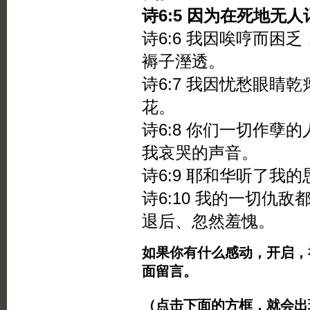
诗6:5 因为在死地无
诗6:6 我因唉哼而困
褥子溼透。
诗6:7 我因忧愁眼睛
花。
诗6:8 你们一切作孽
我哀哭的声音。
诗6:9 耶和华听了我
诗6:10 我的一切仇
退后、忽然羞愧。
如果你有什么感动，开启，
面留言。
（点击下面的方框，就会出现Twi