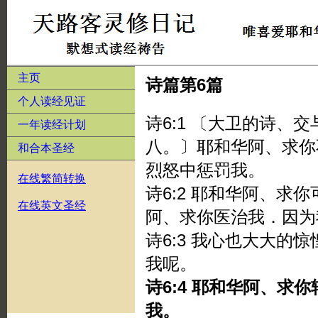
主页
诗篇第6篇
个人读经见证
诗6:1 〔大卫的诗、
一年读经计划
八。〕耶和华阿、求你
和合本圣经
烈怒中惩罚我。
在线繁简转换
诗6:2 耶和华阿、求
在线英文圣经
阿、求你医治我．因为
诗6:3 我心也大大的
我呢。
诗6:4 耶和华阿、求
我。