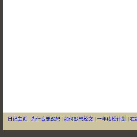
日记主页
|
为什么要默想
|
如何默想经文
|
一年读经计划
|
在