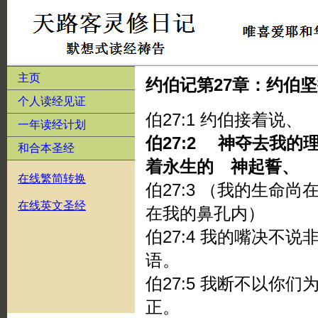
主页
约伯记第27章：约伯
个人读经见证
伯27:1 约伯接着说、
一年读经计划
伯27:2 神夺去我
和合本圣经
着永生的 神起誓、
在线繁简转换
伯27:3 （我的生命
在线英文圣经
在我的鼻孔内）
伯27:4 我的嘴决不
语。
伯27:5 我断不以你
正。