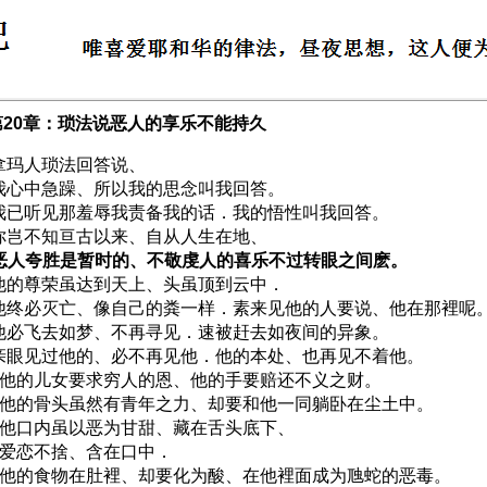
第20章：琐法说恶人的享乐不能持久
1 拿玛人琐法回答说、
2 我心中急躁、所以我的思念叫我回答。
3 我已听见那羞辱我责备我的话．我的悟性叫我回答。
4 你岂不知亘古以来、自从人生在地、
5 恶人夸胜是暂时的、不敬虔人的喜乐不过转眼之间麽。
6 他的尊荣虽达到天上、头虽顶到云中．
7 他终必灭亡、像自己的粪一样．素来见他的人要说、他在那裡呢
8 他必飞去如梦、不再寻见．速被赶去如夜间的异象。
9 亲眼见过他的、必不再见他．他的本处、也再见不着他。
10 他的儿女要求穷人的恩、他的手要赔还不义之财。
11 他的骨头虽然有青年之力、却要和他一同躺卧在尘土中。
12 他口内虽以恶为甘甜、藏在舌头底下、
13 爱恋不捨、含在口中．
14 他的食物在肚裡、却要化为酸、在他裡面成为虺蛇的恶毒。