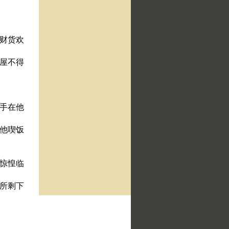
的财货欢
房屋不得
加手在他
在他喫饭
有惊惶临
中所剩下