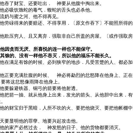
15 他吞了财宝、还要吐出． 神要从他腹中掏出来。
16 他必吸饮虺蛇的毒气．蝮蛇的舌头也必杀他。
17 流奶与蜜之河、他不得再见。
18 他劳碌得来的要赔还、不得享用．〔原文作吞下〕不能照所得
19 他欺压穷人、且又离弃．强取非自己所盖的房屋。〔或作强取
〕
20 他因贪而无厌、所喜悦的连一样也不能保守。
21 其馀的、没有一样他不吞灭．所以他的福乐不能长久。
22 他在满足有馀的时候、必到狭窄的地步．凡受苦楚的人、都必
23 他正要充满肚腹的时候、 神必将勐烈的忿怒降在他身上、正
、要将这忿怒像雨降在他身上。
24 他要躲避铁器、铜弓的箭要将他射透。
25 他把箭一抽、就从他身上出来．发光的箭头、从他胆中出来．
上。
26 他的财宝归于黑暗．人所不吹的火、要把他烧灭、要把他帐棚
。
27 天要显明他的罪孽、地要兴起攻击他。
28 他的家产必然过去． 神发怒的日子、他的货物都要消灭。