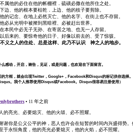
15 不属他的必住在他的帐棚裡．硫磺必撒在他所住之处。
16 下边、他的根本要枯乾．上边、他的枝子要剪除。
17 他的记念、在地上必然灭亡、他的名字、在街上也不存留。
18 他必从光明中被撵到黑暗裡、必被赶出世界。
19 在本民中必无子无孙、在寄居之地、也无一人存留。
20 以后来的、要惊奇他的日子、好像以前去的、受了惊骇。
21 不义之人的住处、总是这样、此乃不认识 神之人的地步。
什么感动，开启，祷告，见证，或是问题，也欢迎在下面留言。
方框，就会出现Twitter，Google+，Facebook和Disqus的标记供你选
squs。我个人推荐使用Disqus或Facebook。Disqus很容易注册使用）