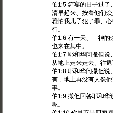
伯1:5 筵宴的日子过
清早起来、按着他们众
恐怕我儿子犯了罪、心
行。
伯1:6 有一天、 神
也来在其中。
伯1:7 耶和华问撒但
从地上走来走去、往返
伯1:8 耶和华问撒但
有．地上再没有人像他
事。
伯1:9 撒但回答耶和
呢。
伯1:10 你岂不是四