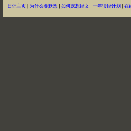
日记主页
|
为什么要默想
|
如何默想经文
|
一年读经计划
|
在