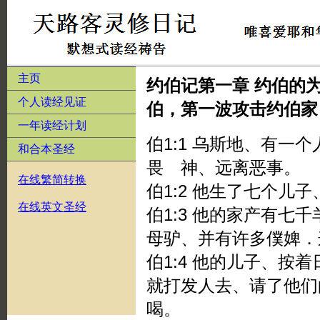
主页
约伯记第一章 约伯的
个人读经见证
伯，第一波攻击约伯家
一年读经计划
伯1:1 乌斯地、有一
和合本圣经
畏 神、远离恶事。
在线繁简转换
伯1:2 他生了七个儿
在线英文圣经
伯1:3 他的家产有七
母驴、并有许多僕婢．
伯1:4 他的儿子、按
就打发人去、请了他们
喝。