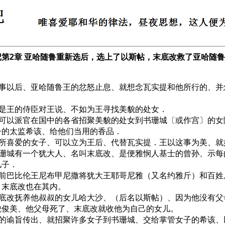
记第2章 亚哈随鲁重新选后，选上了以斯帖，末底改救了亚哈随
 这事以后、亚哈随鲁王的忿怒止息、就想念瓦实提和他所行的、
 于是王的侍臣对王说、不如为王寻找美貌的处女．
 王可以派官在国中的各省招聚美貌的处女到书珊城〔或作宫〕的
子的太监希该、给他们当用的香品．
 王所喜爱的女子、可以立为王后、代替瓦实提．王以这事为美、
 书珊城有一个犹大人、名叫末底改、是便雅悯人基士的曾孙、示
儿子．
 从前巴比伦王尼布甲尼撒将犹大王耶哥尼雅（又名约雅斤）和百
、末底改也在其内。
 末底改抚养他叔叔的女儿哈大沙、（后名以斯帖）、因为他没有
貌俊美、他父母死了、末底改就收他为自己的女儿。
 王的谕旨传出、就招聚许多女子到书珊城、交给掌管女子的希该