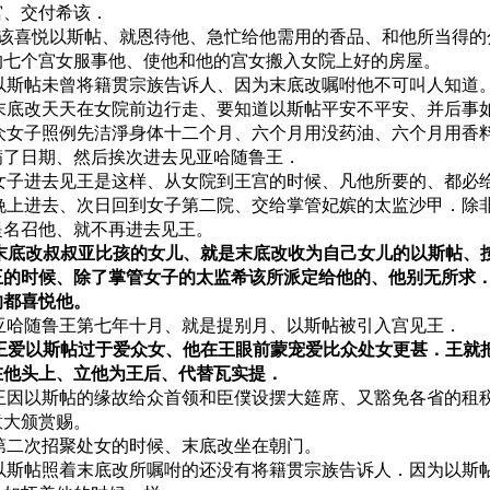
宫、交付希该．
 希该喜悦以斯帖、就恩待他、急忙给他需用的香品、和他所当得
的七个宫女服事他、使他和他的宫女搬入女院上好的房屋。
0 以斯帖未曾将籍贯宗族告诉人、因为末底改嘱咐他不可叫人知道
1 末底改天天在女院前边行走、要知道以斯帖平安不平安、并后事
2 众女子照例先洁淨身体十二个月、六个月用没药油、六个月用香
满了日期、然后挨次进去见亚哈随鲁王．
3 女子进去见王是这样、从女院到王宫的时候、凡他所要的、都必
4 晚上进去、次日回到女子第二院、交给掌管妃嫔的太监沙甲．除
提名召他、就不再进去见王。
5 末底改叔叔亚比孩的女儿、就是末底改收为自己女儿的以斯帖、
王的时候、除了掌管女子的太监希该所派定给他的、他别无所求
的都喜悦他。
6 亚哈随鲁王第七年十月、就是提别月、以斯帖被引入宫见王．
7 王爱以斯帖过于爱众女、他在王眼前蒙宠爱比众处女更甚．王就
在他头上、立他为王后、代替瓦实提．
8 王因以斯帖的缘故给众首领和臣僕设摆大筵席、又豁免各省的租
意大颁赏赐。
9 第二次招聚处女的时候、末底改坐在朝门。
0 以斯帖照着末底改所嘱咐的还没有将籍贯宗族告诉人．因为以斯