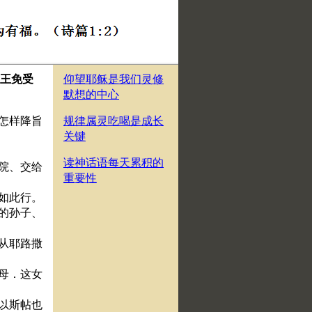
鲁王免受
仰望耶稣是我们灵修
默想的中心
并怎样降旨
规律属灵吃喝是成长
关键
读神话语每天累积的
女院、交给
重要性
就如此行。
每的孙子、
姓从耶路撒
父母．这女
、以斯帖也