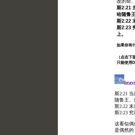
改的命
斯2:2
哈随鲁
斯2:2
斯2:2
上。
如果你有
（点击下面的
只能使用Di