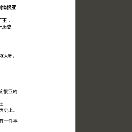
列恼恨亚
于王．
于历史
择。在大陆，