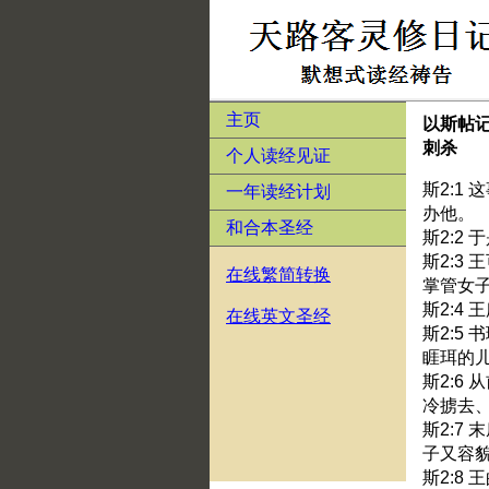
主页
以斯帖
刺杀
个人读经见证
斯2:1
一年读经计划
办他。
和合本圣经
斯2:2
斯2:3
在线繁简转换
掌管女
斯2:4
在线英文圣经
斯2:5
睚珥的
斯2:6
冷掳去
斯2:7
子又容
斯2:8