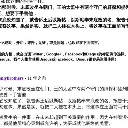
、如抚养他的时候一样。
1 当那时候、末底改坐在朝门、王的太监中有两个守门的辟探和提
王、想要下手害他．
2 末底改知道了、就告诉王后以斯帖．以斯帖奉末底改的名、报告
3 究察这事、果然是实、就把二人挂在木头上、将这事在王面前写
什么感动，开启，祷告，见证，或是问题，也欢迎在下面留言。
方框，就会出现Twitter，Google+，Facebook和Disqus的标记供你选
squs。我个人推荐使用Disqus或Facebook。Disqus很容易注册使用）