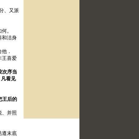
的分、又派
。
如何。
料和洁身
给他．
非王喜爱
按次序当
．凡看见
把王后的
税、并照
帖遵末底