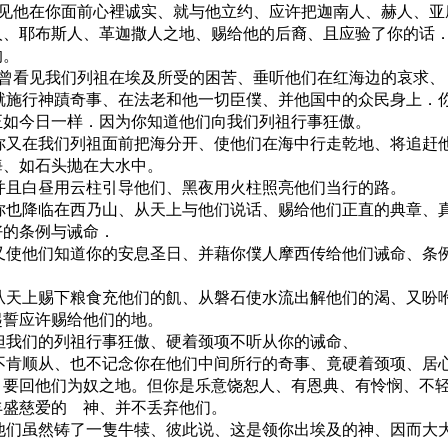
 你见他在你面前心裡诚实、就与他立约、应许把迦南人、赫人、
人、耶布斯人、革迦撒人之地、赐给他的后裔、且应验了你的话
的。
 你曾看见我们列祖在埃及所受的困苦、垂听他们在红海边的哀求、
0 就施行神蹟奇事、在法老和他一切臣僕、并他国中的众民身上．
正如今日一样．因为你知道他们向我们列祖行事狂傲。
1 你又在我们列祖面前把海分开、使他们在海中行走乾地、将追赶
海、如石头抛在大水中。
2 并且白昼用云柱引导他们、黑夜用火柱照亮他们当行的路。
3 你也降临在西乃山、从天上与他们说话、赐给他们正直的典章、
好的条例与诫命．
4 又使他们知道你的安息圣日、并藉你僕人摩西传给他们诫命、条
5 从天上赐下粮食充他们的飢、从磐石使水流出解他们的渴、又吩
起誓应许赐给他们的地。
6 但我们的列祖行事狂傲、硬着颈项不听从你的诫命、
7 不肯顺从、也不记念你在他们中间所行的奇事、竟硬着颈项、居
、要回他们为奴之地。但你是乐意饶恕人、有恩典、有怜悯、不
丰盛慈爱的 神、并不丢弃他们。
8 他们虽然铸了一隻牛犊、彼此说、这是领你出埃及的神、因而大