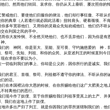
制他们。然而他们转回、哀求你、你仍从天上垂听、屡次照你的
9 又警戒他们、要使他们归服你的律法．他们却行事狂傲、不听从
犯你的典章（人若遵行就必因此活着）扭转肩头、硬着颈项、不
0 但你多年宽容他们、又用你的灵藉众先知劝戒他们、他们仍不听
们交在列国之民的手中。
1 然而你大发怜悯、不全然灭绝他们、也不丢弃他们．因为你是有
 神。
2 我们的 神阿、你是至大、至能、至可畏、守约施慈爱的 神．
领、祭司、先知、列祖、和你的众民、从亚述列王的时候直到今
、现在求你不要以为小。
3 在一切临到我们的事上、你却是公义的．因你所行的是诚实、我
。
4 我们的君王、首领、祭司、列祖都不遵守你的律法、不听从你的
他们的话。
5 他们在本国裡沾你大恩的时候、在你所赐给他们这广大肥美之地
也不转离他们的恶行。
6 我们现今作了奴僕、至于你所赐给我们列祖享受其上的土产、并
哪、我们在这地上作了奴僕。
7 这地许多出产归了列王、就是你因我们的罪所派辖制我们的．他