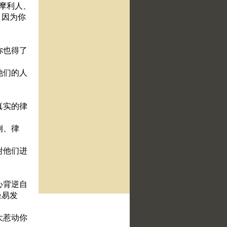
亚摩利人、
．因为你
你也得了
他们的人
真实的律
例、律
咐他们进
心背逆自
轻易发
大惹动你