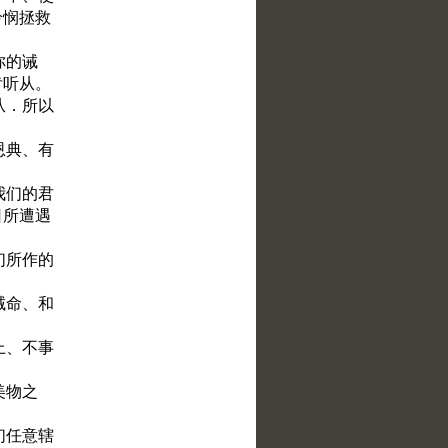
怜悯拯救
你的诫
肯听从。
从．所以
恩典、有
我们的君
日所遭遇
们所作的
诫命、和
上、不事
美物之
们任意辖