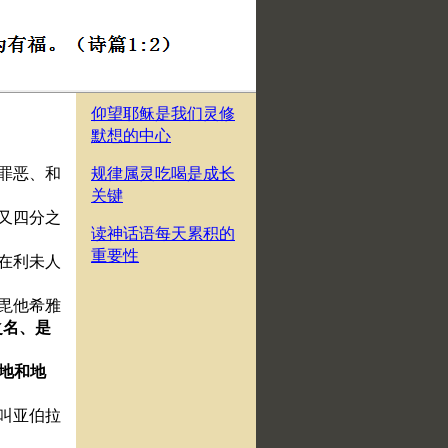
仰望耶稣是我们灵修
默想的中心
的罪恶、和
规律属灵吃喝是成长
关键
．又四分之
读神话语每天累积的
重要性
站在利未人
、毘他希雅
之名、是
、地和地
。
名叫亚伯拉