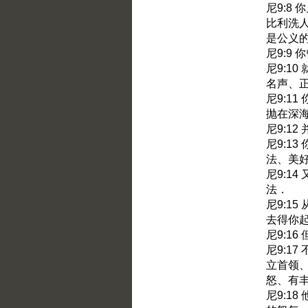
尼9:8
比利洗
是公义
尼9:9
尼9:1
名声、
尼9:1
抛在深
尼9:1
尼9:1
法、美
尼9:1
法．
尼9:1
去得你
尼9:1
尼9:1
立首领
怒、有
尼9:1