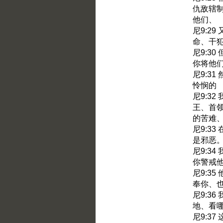
仇敌辖
他们、
尼9:2
命、干
尼9:3
你将他
尼9:3
怜悯的
尼9:3
王、首
的苦难
尼9:3
是邪恶
尼9:3
你警戒
尼9:3
奉你、
尼9:3
地、看
尼9:3