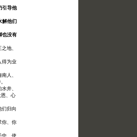
仍引导他
水解他们
脚也没有
王之地、
入得为业
迦南人、
待。
的水井、
大恩、心
他们归向
求你、你
手中、使