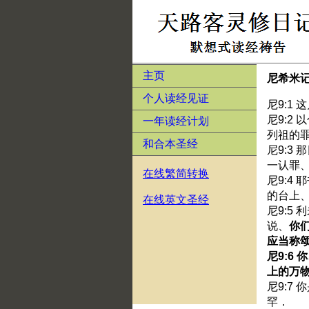
主页
尼希米
个人读经见证
尼9:1
尼9:2
一年读经计划
列祖的
和合本圣经
尼9:3
一认罪
在线繁简转换
尼9:4
的台上
在线英文圣经
尼9:5
说、
你
应当称
尼9:6
上的万
尼9:7
罕．