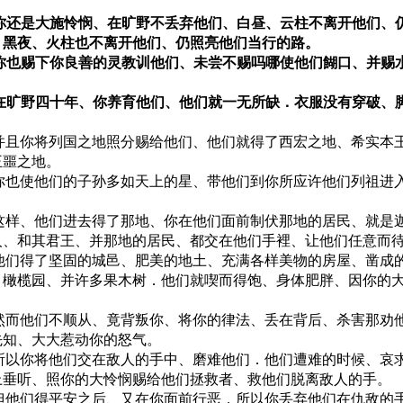
．
9 你还是大施怜悯、在旷野不丢弃他们、白昼、云柱不离开他们、
．黑夜、火柱也不离开他们、仍照亮他们当行的路。
0 你也赐下你良善的灵教训他们、未尝不赐吗哪使他们餬口、并赐
1 在旷野四十年、你养育他们、他们就一无所缺．衣服没有穿破、
2 并且你将列国之地照分赐给他们、他们就得了西宏之地、希实本
王噩之地。
3 你也使他们的子孙多如天上的星、带他们到你所应许他们列祖进
4 这样、他们进去得了那地、你在他们面前制伏那地的居民、就是
人、和其君王、并那地的居民、都交在他们手裡、让他们任意而
5 他们得了坚固的城邑、肥美的地土、充满各样美物的房屋、凿成
、橄榄园、并许多果木树．他们就喫而得饱、身体肥胖、因你的
。
6 然而他们不顺从、竟背叛你、将你的律法、丢在背后、杀害那劝
先知、大大惹动你的怒气。
7 所以你将他们交在敌人的手中、磨难他们．他们遭难的时候、哀
上垂听、照你的大怜悯赐给他们拯救者、救他们脱离敌人的手。
8 但他们得平安之后、又在你面前行恶．所以你丢弃他们在仇敌的