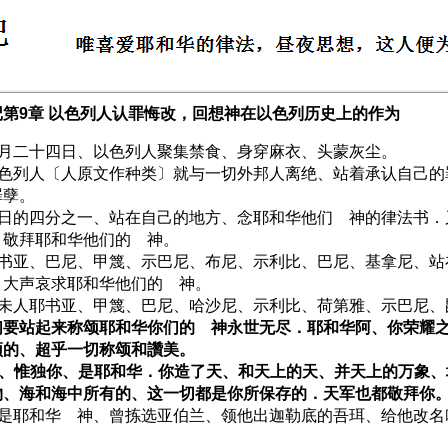
记第9章 以色列人认罪悔改，回想神在以色列历史上的作为
 这月二十四日、以色列人聚集禁食、身穿麻衣、头蒙灰尘。
 以色列人〔人原文作种类〕就与一切外邦人离绝、站着承认自己
罪孽。
 那日的四分之一、站在自己的地方、念耶和华他们 神的律法书
、敬拜耶和华他们的 神。
 耶书亚、巴尼、甲篾、示巴尼、布尼、示利比、巴尼、基拿尼、
、大声哀求耶和华他们的 神。
 利未人耶书亚、甲篾、巴尼、哈沙尼、示利比、荷第雅、示巴尼
们要站起来称颂耶和华你们的 神永世无尽．耶和华阿、你荣耀
颂的、超乎一切称颂和讚美。
 你、惟独你、是耶和华．你造了天、和天上的天、并天上的万象
物、海和海中所有的、这一切都是你所保存的．天军也都敬拜你
 你是耶和华 神、曾拣选亚伯兰、领他出迦勒底的吾珥、给他改