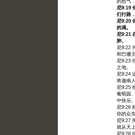
的怒气
尼9:1
们行路
尼9:2
的渴。
尼9:2
肿。
尼9:2
和巴珊
尼9:2
之地。
尼9:2
将迦南
尼9:2
葡萄园
中快乐
尼9:2
你的众
尼9:2
就从天
尼9:2