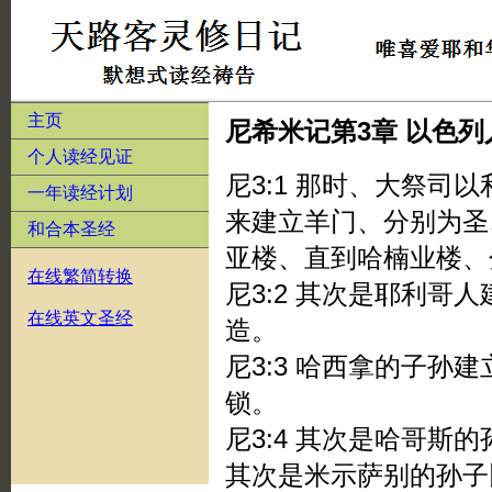
主页
尼希米记第3章 以色
个人读经见证
尼3:1 那时、大祭司
一年读经计划
来建立羊门、分别为圣
和合本圣经
亚楼、直到哈楠业楼、
在线繁简转换
尼3:2 其次是耶利哥
在线英文圣经
造。
尼3:3 哈西拿的子孙
锁。
尼3:4 其次是哈哥斯
其次是米示萨别的孙子