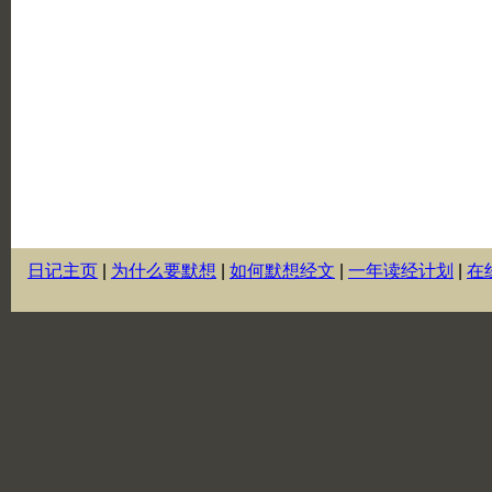
日记主页
|
为什么要默想
|
如何默想经文
|
一年读经计划
|
在