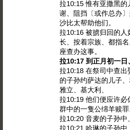
拉10:15 惟有亚撒
谢、阻挡〔或作总办〕
沙比太帮助他们。
拉10:16 被掳归回
长、按着宗族、都指名
座查办这事。
拉10:17 到正月初
拉10:18 在祭司中
的子孙约萨达的儿子、
雅立、基大利、
拉10:19 他们便应
群中的一隻公绵羊赎罪
拉10:20 音麦的子
拉10:21 哈琳的子