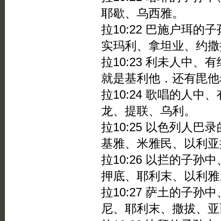
耶歇、乌西雅。
拉10:22 巴施户珥
实玛利、拿坦业、约撒
拉10:23 利未人中
就是基利他．还有毘他
拉10:24 歌唱的人
龙、提联、乌利。
拉10:25 以色列人
基雅、米雅民、以利亚
拉10:26 以拦的子
押底、耶利末、以利雅
拉10:27 萨土的子
尼、耶利末、撒拔、亚