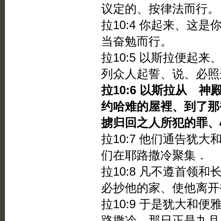
议定的、按律法而行。
拉10:4 你起来、这
当奋勉而行。
拉10:5 以斯拉便起
列众人起誓、说、必照
拉10:6 以斯拉从 
约哈难的屋裡、到了那
掳归回之人所犯的罪、
拉10:7 他们通告犹
们在耶路撒冷聚集．
拉10:8 凡不遵首领
必抄他的家、使他离开
拉10:9 于是犹大和
路撒冷．那日正是九月