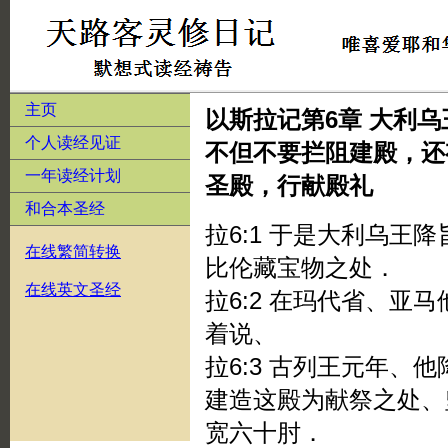
主页
以斯拉记第6章 大利
个人读经见证
不但不要拦阻建殿，还
一年读经计划
圣殿，行献殿礼
和合本圣经
拉6:1 于是大利乌王
在线繁简转换
比伦藏宝物之处．
在线英文圣经
拉6:2 在玛代省、亚
着说、
拉6:3 古列王元年、
建造这殿为献祭之处、
宽六十肘．