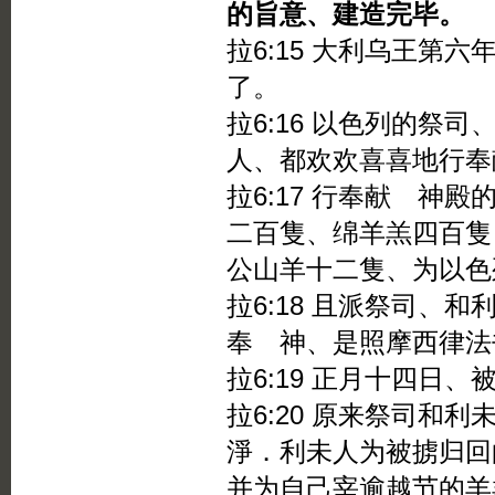
的旨意、建造完毕。
拉6:15 大利乌王第
了。
拉6:16 以色列的祭
人、都欢欢喜喜地行奉
拉6:17 行奉献 神
二百隻、绵羊羔四百隻
公山羊十二隻、为以色
拉6:18 且派祭司、
奉 神、是照摩西律法
拉6:19 正月十四日
拉6:20 原来祭司和
淨．利未人为被掳归回
并为自己宰逾越节的羊