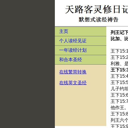
主页
列王记
比加、
个人读经见证
一年读经计划
王下15
王下15
和合本圣经
利雅、
王下15
在线繁简转换
王下15
王下15
在线英文圣经
儿子约
王下15
王下15
他作王
王下15
列王六
王下15