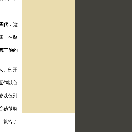
到四代．这
基、在撒
、篡了他的
人、剖开
亚作以色
使以色列
普勒帮助
、就给了