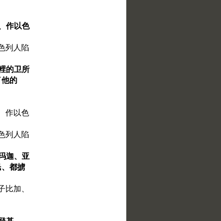
基、作以色
色列人陷
宫裡的卫所
了他的
、作以色
色列人陷
伯玛迦、亚
民、都掳
子比加、