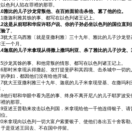
使以色列人陷在罪裡的那罪。
:10雅比的儿子沙龙背叛他、在百姓面前击杀他、篡了他的位。
:11撒迦利雅其馀的事、都写在以色列诸王记上。
:12这是从前耶和华应许耶户说、你的子孙必坐以色列的国位直
应验了
。
:13犹大王乌西雅〔就是亚撒利雅〕三十九年、雅比的儿子沙龙登
作王一个月。
:14迦底的儿子米拿现从得撒上撒玛利亚、杀了雅比的儿子沙龙
:15沙龙其馀的事、和他背叛的情形、都写在以色列诸王记上。
:16那时米拿现从得撒起、攻打提斐萨和其四境、击杀城中一切的
有的孕妇．都因他们没有给他开城。
:17犹大王亚撒利雅三十九年、迦底的儿子米拿现登基、在撒玛利
年．
:18他行耶和华眼中看为恶的事、终身不离开尼八的儿子耶罗波安
罪裡的那罪。
:19亚述王普勒来攻击以色列国．米拿现给他一千他连得银子、请
国位。
:20米拿现向以色列一切大富户索要银子、使他们各出五十舍客勒
．于是亚述王回去、不在国中停留。