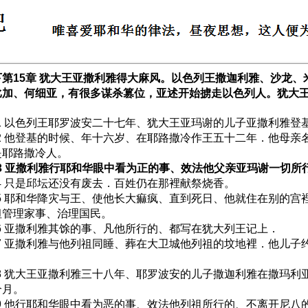
下第15章 犹大王亚撒利雅得大麻风。以色列王撒迦利雅、沙龙、
比加、何细亚，有很多谋杀篡位，亚述开始掳走以色列人。犹大
:1 以色列王耶罗波安二十七年、犹大王亚玛谢的儿子亚撒利雅登
:2 他登基的时候、年十六岁、在耶路撒冷作王五十二年．他母亲
是耶路撒冷人。
:3 亚撒利雅行耶和华眼中看为正的事、效法他父亲亚玛谢一切所
:4 只是邱坛还没有废去．百姓仍在那裡献祭烧香。
:5 耶和华降灾与王、使他长大痲疯、直到死日、他就住在别的宫
坦管理家事、治理国民。
:6 亚撒利雅其馀的事、凡他所行的、都写在犹大列王记上．
:7 亚撒利雅与他列祖同睡、葬在大卫城他列祖的坟地裡．他儿子
。
:8 犹大王亚撒利雅三十八年、耶罗波安的儿子撒迦利雅在撒玛利
个月。
:9 他行耶和华眼中看为恶的事、效法他列祖所行的、不离开尼八