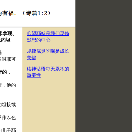
米拿现、
仰望耶稣是我们灵修
王约坦
默想的中心
规律属灵吃喝是成长
基．
关键
名叫耶可
读神话语每天累积的
行的．
重要性
裡．他的
约坦接续
亚作以色
的儿子耶