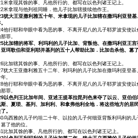
:21米拿现其馀的事、凡他所行的、都写在以色列诸王记上。
:22米拿现与他列祖同睡．他儿子比加辖接续他作王。
:23犹大王亚撒利雅五十年、米拿现的儿子比加辖在撒玛利亚登
年。
:24他行耶和华眼中看为恶的事、不离开尼八的儿子耶罗波安使以
的那罪。
:25比加辖的将军、利玛利的儿子比加、背叛他、在撒玛利亚王
．亚珥歌伯和亚利耶并基列的五十人帮助比加．比加击杀他、篡
:26比加辖其馀的事、凡他所行的、都写在以色列诸王记上。
:27犹大王亚撒利雅五十二年、利玛利的儿子比加在撒玛利亚登基
十年。
:28他行耶和华眼中看为恶的事、不离开尼八的儿子耶罗波安使以
的那罪。
:29以色列王比加年间、亚述王提革拉毘列色来夺了以云、亚伯
低斯、夏琐、基列、加利利、和拿弗他利全地．将这些地方的居
去了。
:30乌西雅的儿子约坦二十年、以拉的儿子何细亚背叛利玛利的儿
、篡了他的位。
:31比加其馀的事、凡他所行的、都写在以色列诸王记上。