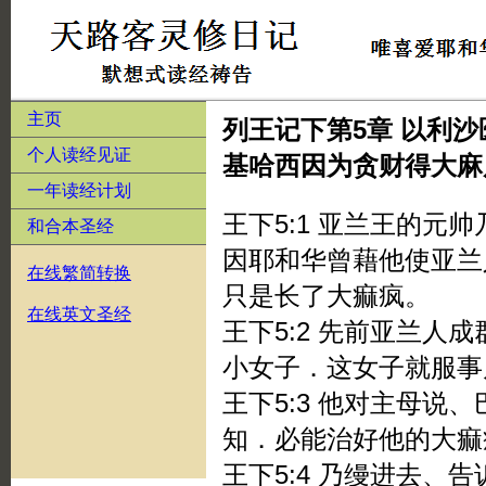
主页
列王记下第5章 以利
个人读经见证
基哈西因为贪财得大麻
一年读经计划
王下5:1 亚兰王的元
和合本圣经
因耶和华曾藉他使亚兰
在线繁简转换
只是长了大痲疯。
在线英文圣经
王下5:2 先前亚兰人
小女子．这女子就服事
王下5:3 他对主母说
知．必能治好他的大痲
王下5:4 乃缦进去、