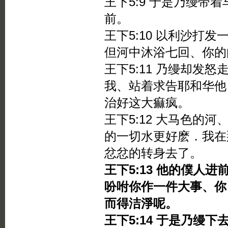
王下5:9 于是乃缦带
前。
王下5:10 以利沙打
但河中沐浴七回、你的
王下5:11 乃缦却发
我、站着求告耶和华他
治好这大痲疯。
王下5:12 大马色的
的一切水更好麽．我在
忿忿的转身去了。
王下5:13 他的僕人
吩咐你作一件大事、你
而得洁淨呢。
王下5:14 于是乃缦