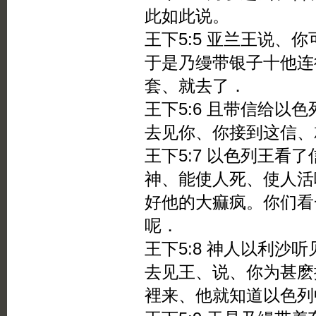
此如此说。
王下5:5 亚兰王说、
于是乃缦带银子十他连
套、就去了．
王下5:6 且带信给以
去见你、你接到这信、
王下5:7 以色列王
神、能使人死、使人活
好他的大痲疯。你们看
呢．
王下5:8 神人以利沙
去见王、说、你为甚麽
裡来、他就知道以色列