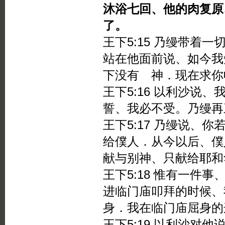
沐浴七回、他的肉复原
了。
王下5:15 乃缦带着
站在他面前说、如今我
下没有 神．现在求你
王下5:16 以利沙说
誓、我必不受。乃缦再
王下5:17 乃缦说、
给僕人．从今以后、僕
献与别神、只献给耶和
王下5:18 惟有一件
进临门庙叩拜的时候、
身．我在临门庙屈身的
王下5:19 以利沙对