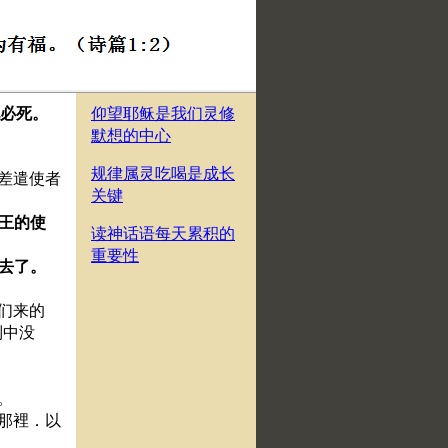
必死。
仰望耶稣是我们灵修
默想的中心
规律属灵吃喝是成长
是差遣使者
关键
亚王的使
读神话语每天累积的
。
重要性
就去了。
你们来的
列中没
亚。
亚那裡．以