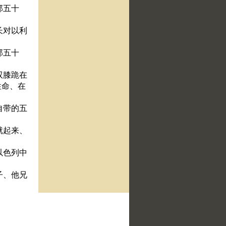
那五十
长对以利
那五十
双膝跪在
性命、在
自带的五
就起来、
以色列中
子、他兄