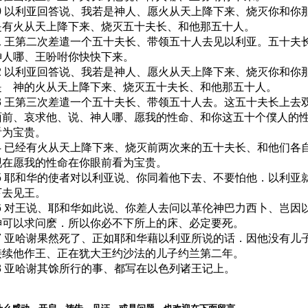
10 以利亚回答说、我若是神人、愿火从天上降下来、烧灭你和你
是有火从天上降下来、烧灭五十夫长、和他那五十人。
11 王第二次差遣一个五十夫长、带领五十人去见以利亚。五十夫
神人哪、王吩咐你快快下来。
12 以利亚回答说、我若是神人、愿火从天上降下来、烧灭你和你
是 神的火从天上降下来、烧灭五十夫长、和他那五十人。
13 王第三次差遣一个五十夫长、带领五十人去。这五十夫长上去
面前、哀求他、说、神人哪、愿我的性命、和你这五十个僕人的
看为宝贵。
14 已经有火从天上降下来、烧灭前两次来的五十夫长、和他们各
现在愿我的性命在你眼前看为宝贵。
15 耶和华的使者对以利亚说、你同着他下去、不要怕他．以利亚
下去见王。
16 对王说、耶和华如此说、你差人去问以革伦神巴力西卜、岂因
神可以求问麽．所以你必不下所上的床、必定要死。
17 亚哈谢果然死了、正如耶和华藉以利亚所说的话．因他没有儿
接续他作王、正在犹大王约沙法的儿子约兰第二年。
18 亚哈谢其馀所行的事、都写在以色列诸王记上。