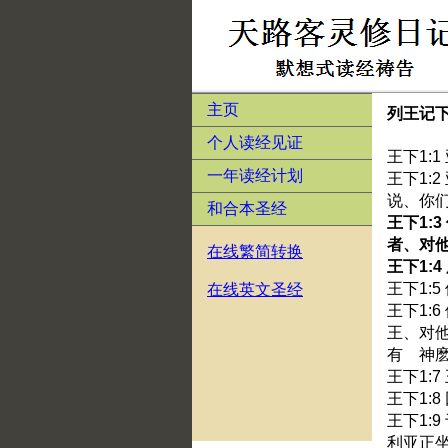
主页
列王记下
个人读经见证
王下1:
一年读经计划
王下1:
说、你
和合本圣经
王下1:
者、对
在线繁简转换
王下1:
王下1:
在线英文圣经
王下1:
王、对
有 神
王下1:
王下1
王下1:
利亚正