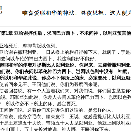
第1章 亚哈谢摔伤后，求问巴力
西卜
，不求问神，以利亚预言他
1 亚哈死后、摩押背叛以色列。
2 亚哈谢在撒玛利亚、一日从楼上的栏杆裡掉下来、就病了．于
们去问以革伦的神巴力西卜、我这病能好不能好。
3 但耶和华的使者对提斯比人以利亚说、你起来、去迎着撒玛利
他们说、你们去问以革伦神巴力西卜、岂因以色列中没有 神麽
4 所以耶和华如此说、你必不下你所上的床、必定要死．以利亚
5 使者回来见王、王问他们说、你们为甚麽回来呢。
6 使者回答说、有一个人迎着我们来、对我们说、你们回去见差
他说、耶和华如此说、你差人去问以革伦神巴力西卜、岂因以色
麽．所以你必不下所上的床、必定要死。
7 王问他们说、迎着你们来告诉你们这话的、是怎样的人。
:8 回答说、他身穿毛衣、腰束皮带．王说、这必是提斯比人以利
9 于是王差遣五十夫长、带领五十人去见以利亚、他就上到以利
坐在山顶上。五十夫长对他说、神人哪、王吩咐你下来。