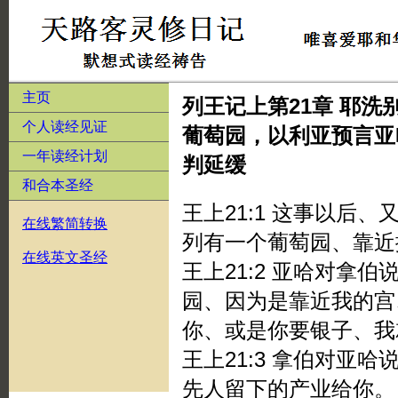
主页
列王记上第21章 耶
个人读经见证
葡萄园，以利亚预言亚
一年读经计划
判延缓
和合本圣经
王上21:1 这事以后
在线繁简转换
列有一个葡萄园、靠近
在线英文圣经
王上21:2 亚哈对拿
园、因为是靠近我的宫
你、或是你要银子、我
王上21:3 拿伯对亚
先人留下的产业给你。