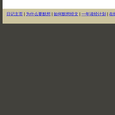
日记主页
|
为什么要默想
|
如何默想经文
|
一年读经计划
|
在