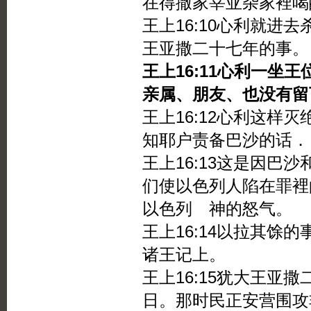
在得撒家宰亚杂家裡喝
王上16:10心利就进
王亚撒二十七年的事。
王上16:11心利一坐
亲属、朋友、也没有留
王上16:12心利这样
知耶户责备巴沙的话．
王上16:13这是因巴
们使以色列人陷在罪裡
以色列 神的怒气。
王上16:14以拉其馀
诸王记上。
王上16:15犹大王亚
日。那时民正安营围攻