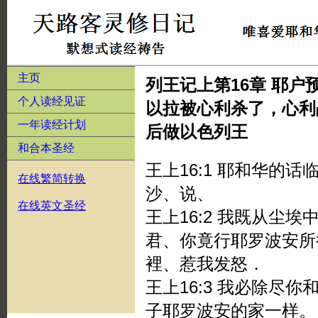
主页
列王记上第16章 耶
个人读经见证
以拉被心利杀了，心利
一年读经计划
后做以色列王
和合本圣经
王上16:1 耶和华的
在线繁简转换
沙、说、
在线英文圣经
王上16:2 我既从尘
君、你竟行耶罗波安所
裡、惹我发怒．
王上16:3 我必除尽
子耶罗波安的家一样。