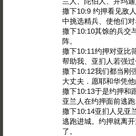
兰人、陀伯人、并玛迦
撒下10:9 约押看见
中挑选精兵、使他们对
撒下10:10其馀的兵
阵。
撒下10:11约押对亚
帮助我、亚扪人若强过
撒下10:12我们都当
大丈夫．愿耶和华凭他
撒下10:13于是约押
亚兰人在约押面前逃跑
撒下10:14亚扪人见
逃跑进城。约押就离开
了。