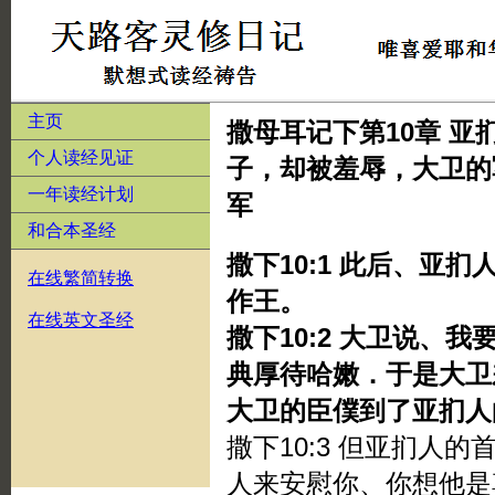
主页
撒母耳记下第10章 
个人读经见证
子，却被羞辱，大卫的
一年读经计划
军
和合本圣经
撒下10:1 此后、亚
在线繁简转换
作王。
在线英文圣经
撒下10:2 大卫说、
典厚待哈嫩．于是大卫
大卫的臣僕到了亚扪人
撒下10:3 但亚扪人
人来安慰你、你想他是