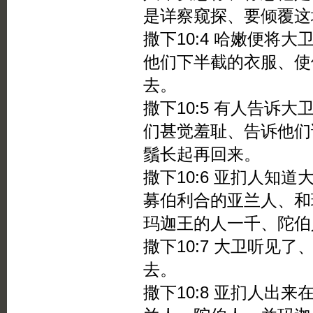
是详察窥探、要倾覆这
撒下10:4 哈嫩便将
他们下半截的衣服、使
去。
撒下10:5 有人告诉
们甚觉羞耻、告诉他们
鬚长起再回来。
撒下10:6 亚扪人知
募伯利合的亚兰人、和
玛迦王的人一千、陀伯
撒下10:7 大卫听见
去。
撒下10:8 亚扪人出